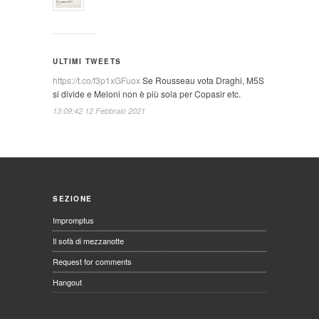
ULTIMI TWEETS
https://t.co/f3p1xGFuox
Se Rousseau vota Draghi, M5S
si divide e Meloni non è più sola per Copasir etc.
13:09:42 12 Febbraio 2021
SEZIONE
Impromptus
Il sofà di mezzanotte
Request for comments
Hangout