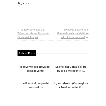
95
Tags:
←
L’intollerabile fascista:
Il modello Stanhome e
Tajani non si candida come
l’ipertrofia nelle candidature
Sindaco di Empoli
alle elezioni comunali
→
Related Posts
Il governo alla prova del
La crisi del Conte bis, fra
sottogoverno
truello e metacentri i...
Le libertà al tempo del
Il gatto risorto (Conte giura
coronavirus
da Presidente del Co...