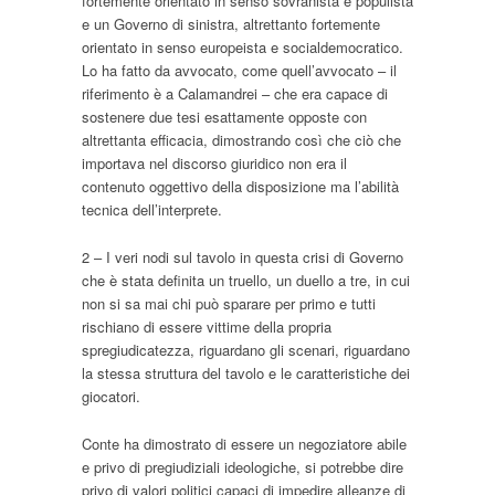
fortemente orientato in senso sovranista e populista
e un Governo di sinistra, altrettanto fortemente
orientato in senso europeista e socialdemocratico.
Lo ha fatto da avvocato, come quell’avvocato – il
riferimento è a Calamandrei – che era capace di
sostenere due tesi esattamente opposte con
altrettanta efficacia, dimostrando così che ciò che
importava nel discorso giuridico non era il
contenuto oggettivo della disposizione ma l’abilità
tecnica dell’interprete.
2 – I veri nodi sul tavolo in questa crisi di Governo
che è stata definita un truello, un duello a tre, in cui
non si sa mai chi può sparare per primo e tutti
rischiano di essere vittime della propria
spregiudicatezza, riguardano gli scenari, riguardano
la stessa struttura del tavolo e le caratteristiche dei
giocatori.
Conte ha dimostrato di essere un negoziatore abile
e privo di pregiudiziali ideologiche, si potrebbe dire
privo di valori politici capaci di impedire alleanze di