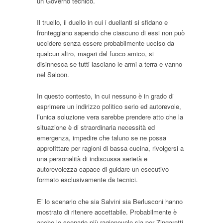
un Governo tecnico.
Il truello, il duello in cui i duellanti si sfidano e
fronteggiano sapendo che ciascuno di essi non può
uccidere senza essere probabilmente ucciso da
qualcun altro, magari dal fuoco amico, si
disinnesca se tutti lasciano le armi a terra e vanno
nel Saloon.
In questo contesto, in cui nessuno è in grado di
esprimere un indirizzo politico serio ed autorevole,
l’unica soluzione vera sarebbe prendere atto che la
situazione è di straordinaria necessità ed
emergenza, impedire che taluno se ne possa
approfittare per ragioni di bassa cucina, rivolgersi a
una personalità di indiscussa serietà e
autorevolezza capace di guidare un esecutivo
formato esclusivamente da tecnici.
E’ lo scenario che sia Salvini sia Berlusconi hanno
mostrato di ritenere accettabile. Probabilmente è
anche lo scenario più ragionevole sia per Zingaretti