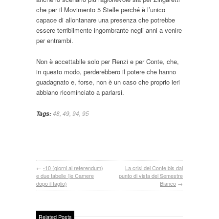
che per il Movimento 5 Stelle perché è l’unico
capace di allontanare una presenza che potrebbe
essere terribilmente ingombrante negli anni a venire
per entrambi.
Non è accettabile solo per Renzi e per Conte, che,
in questo modo, perderebbero il potere che hanno
guadagnato e, forse, non è un caso che proprio ieri
abbiano ricominciato a parlarsi.
48
,
49
,
94
,
95
Tags:
←
-10 (giorni al referendum)
La crisi del Conte bis dal
e due tabelle (le Camere
punto di vista del Semestre
dopo il taglio)
Bianco
→
Related Posts