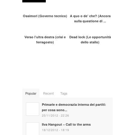
Ossimori (Governo tecnico)
A quo o de’ che? (Ancora
sulla questione di ...
Verso l’ultra destra (crisi e
Dead lock (Le opportunità
ferragosto)
dello stallo)
Popular
Recent
Tags
Primarie e democrazia interna dei partiti:
per cosa sono...
25/11/2012 - 22:26
Ilva Hangout – Call to the arms
18/12/2012 - 18:19