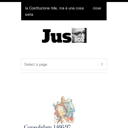
la Costituzione ride, ma è una cosa
close
seria