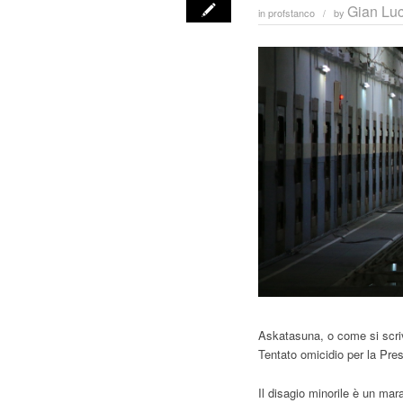
Gian Luc
in
profstanco
by
/
Askatasuna, o come si scriv
Tentato omicidio per la Pres
Il disagio minorile è un mar