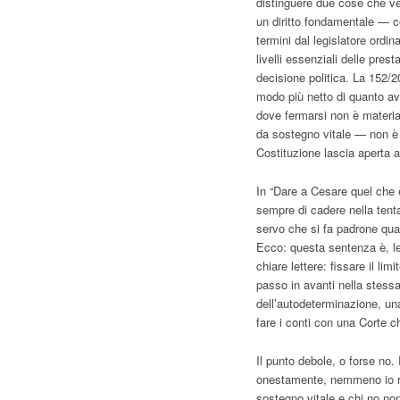
distinguere due cose che v
un diritto fondamentale — c
termini dal legislatore ordin
livelli essenziali delle pres
decisione politica. La 152/2
modo più netto di quanto ave
dove fermarsi non è materia
da sostegno vitale — non è 
Costituzione lascia aperta al
In “Dare a Cesare quel che è
sempre di cadere nella tent
servo che si fa padrone qua
Ecco: questa sentenza è, let
chiare lettere: fissare il lim
passo in avanti nella stess
dell’autodeterminazione, un
fare i conti con una Corte c
Il punto debole, o forse no
onestamente, nemmeno io ries
sostegno vitale e chi no no