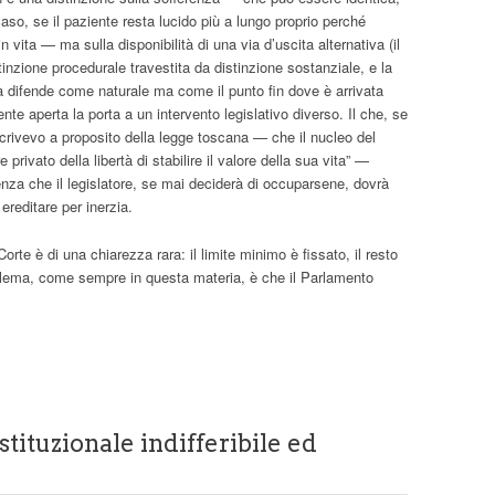
so, se il paziente resta lucido più a lungo proprio perché
 vita — ma sulla disponibilità di una via d’uscita alternativa (il
stinzione procedurale travestita da distinzione sostanziale, e la
la difende come naturale ma come il punto fin dove è arrivata
nte aperta la porta a un intervento legislativo diverso. Il che, se
scrivevo a proposito della legge toscana — che il nucleo del
 privato della libertà di stabilire il valore della sua vita” —
enza che il legislatore, se mai deciderà di occuparsene, dovrà
ereditare per inerzia.
orte è di una chiarezza rara: il limite minimo è fissato, il resto
blema, come sempre in questa materia, è che il Parlamento
tituzionale indifferibile ed