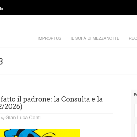
ia
IMPROPTUS
IL SOFÀ DI MEZZANOTTE
REQ
3
P
fatto il padrone: la Consulta e la
2/2026)
Gian Luca Conti
by