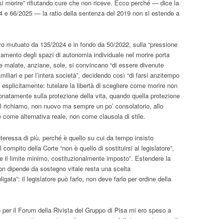
rsi morire” rifiutando cure che non riceve. Ecco perché — dice la
 e 66/2025 — la ratio della sentenza del 2019 non si estende a
ovo mutuato da 135/2024 e in fondo da 50/2022, sulla “pressione
liamento degli spazi di autonomia individuale nel morire porta
ne malate, anziane, sole, si convincano “di essere divenute
miliari e per l’intera società”, decidendo così “di farsi anzitempo
e esplicitamente: tutelare la libertà di scegliere come morire non
onatamente sulla protezione della vita, quando quella protezione
ui il richiamo, non nuovo ma sempre un po’ consolatorio, allo
ve come alternativa reale, non come clausola di stile.
nteressa di più, perché è quello su cui da tempo insisto
compito della Corte “non è quello di sostituirsi al legislatore”,
re il limite minimo, costituzionalmente imposto”. Estendere la
non dipende da sostegno vitale resta una scelta
gata”: il legislatore può farlo, non deve farlo per ordine della
 per il Forum della Rivista del Gruppo di Pisa mi ero speso a