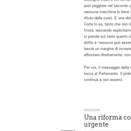
anzi peggiore nel secondo ca
nessuna macchina lo tiene in
rifiuto delle cure). È una di
Corte lo sa, tanto che non 
finora, lasciando esplicitame
si prende sul serio quanto 
diritto è “nessuno può essere
lascia un margine di incoer
affrontare direttamente, non 
Per ora, il messaggio della C
tocca al Parlamento. Il pro
continua a non esserci.
03/02/2026
Una riforma cos
urgente