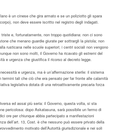
lano è un cinese che gira armato e se un poliziotto gli spara
l corpo), non deve essere iscritto nel registro degli indagati.
 triste e, fortunatamente, non troppo quotidiana: non ci sono
tone che menano guardie giurate per sottrargli la pistola; non
alla rusticana nelle scuole superiori; i centri sociali non vengono
omunque non sono molti, il Governo ha ricavato gli estremi del
ità e urgenza che giustifica il ricorso al decreto legge.
 necessità e urgenza, ma è un’affermazione sterile: il sistema
n termini tali che ciò che era pensato per far fronte alle calamità
ziativa legislativa dotata di una retroattivamente precaria forza
versa ed assai più seria: il Governo, questa volta, si sta
one pericolosa: dopo Askatasuna, sarà possibile un fermo di
dici ore per chiunque abbia partecipato a manifestazioni
nza dell’art. 13, Cost. è che nessuno può essere privato della
rovvedimento motivato dell’Autorità giurisdizionale e nei soli