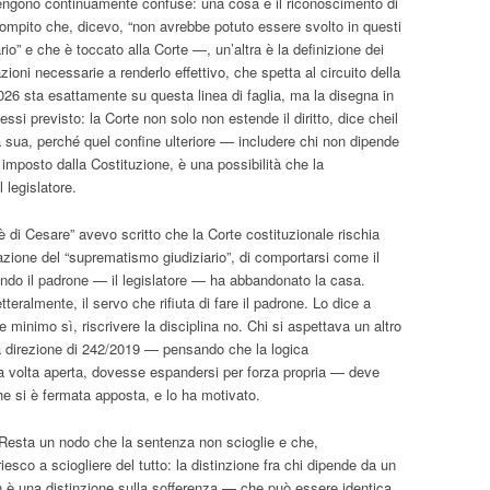
engono continuamente confuse: una cosa è il riconoscimento di
ompito che, dicevo, “non avrebbe potuto essere svolto in questi
ario” e che è toccato alla Corte —, un’altra è la definizione dei
tazioni necessarie a renderlo effettivo, che spetta al circuito della
026 sta esattamente su questa linea di faglia, ma la disegna in
ssi previsto: la Corte non solo non estende il diritto, dice cheil
 sua, perché quel confine ulteriore — includere chi non dipende
imposto dalla Costituzione, è una possibilità che la
 legislatore.
 di Cesare” avevo scritto che la Corte costituzionale rischia
azione del “suprematismo giudiziario”, di comportarsi come il
ndo il padrone — il legislatore — ha abbandonato la casa.
teralmente, il servo che rifiuta di fare il padrone. Lo dice a
ite minimo sì, riscrivere la disciplina no. Chi si aspettava un altro
a direzione di 242/2019 — pensando che la logica
a volta aperta, dovesse espandersi per forza propria — deve
he si è fermata apposta, e lo ha motivato.
. Resta un nodo che la sentenza non scioglie e che,
co a sciogliere del tutto: la distinzione fra chi dipende da un
n è una distinzione sulla sofferenza — che può essere identica,