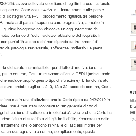
3/2025), aveva sollevato questione di legittimità costituzionale
ritagliato da Corte cost. 242/2019, “limitatamente alle parole
ti di sostegno vitale»”. Il procedimento riguarda tre persone
R., malata di paralisi sopranucleare progressiva, a morire in
 Il giudice bolognese non chiedeva un aggiustamento del
 nota, parlando di “sola, radicale, ablazione del requisito in
a non punibilità anche a chi non dipende da trattamenti di
to da patologia irreversibile, sofferenze intollerabili e piena
i.
Ha dichiarato inammissibile, per difetto di motivazione, la
7, primo comma, Cost. in relazione all’art. 8 CEDU (richiamando
 che esclude proprio questo tipo di violazione). E ha dichiarato
 censure fondate sugli artt. 2, 3, 13 e 32, secondo comma, Cost.
UL
azione sta in una distinzione che la Corte ripete da 242/2019 in
htt
dare: non è mai stato riconosciuto “un generale diritto di
Dra
per
ogni situazione di sofferenza intollerabile”. Quello che la Corte ha
udere l’aiuto al suicidio a chi già ha il diritto, riconosciuto dalla
13:
i trattamenti che lo tengono in vita, e di lasciarsi morire per
e da un sostegno vitale non ha, semplicemente, questa