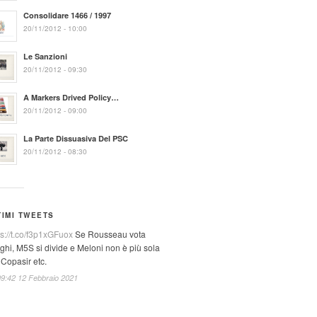
Consolidare 1466 / 1997
20/11/2012 - 10:00
Le Sanzioni
20/11/2012 - 09:30
A Markers Drived Policy…
20/11/2012 - 09:00
La Parte Dissuasiva Del PSC
20/11/2012 - 08:30
TIMI TWEETS
ps://t.co/f3p1xGFuox
Se Rousseau vota
ghi, M5S si divide e Meloni non è più sola
 Copasir etc.
09:42 12 Febbraio 2021