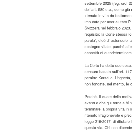
settembre 2025 (reg. ord. 22
dell’art. 580 c.p., come già 
«tenuta in vita da trattamen
imputate per aver aiutato P.
Svizzera nel febbraio 2023.
requisito: la Corte stessa lo
parola”, cioè di estendere l
sostegno vitale, purché affet
capacità di autodeterminars
La Corte ha detto due cose. 
censura basata sull’art. 11
peraltro Karsai c. Ungheria,
non fondate, nel merito, le
Perché. Il cuore della motiv
avanti e che qui torna a blin
terminare la propria vita in 
ritenuto irragionevole è precl
legge 219/2017, di rifiutare 
questa via. Chi non dipend