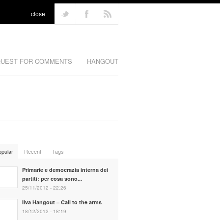
close
UEST FOR COMMENTS
HANGOUT
opular
Recent
Tags
Primarie e democrazia interna dei
partiti: per cosa sono...
25/11/2012 - 22:26
Ilva Hangout – Call to the arms
18/12/2012 - 18:19