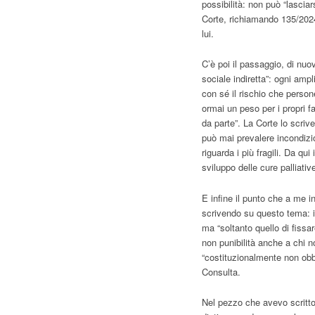
possibilità: non può “lascia
Corte, richiamando 135/2024
lui.
C’è poi il passaggio, di nu
sociale indiretta”: ogni amp
con sé il rischio che perso
ormai un peso per i propri fa
da parte”. La Corte lo scriv
può mai prevalere incondizi
riguarda i più fragili. Da q
sviluppo delle cure palliati
E infine il punto che a me i
scrivendo su questo tema: il 
ma “soltanto quello di fissa
non punibilità anche a chi 
“costituzionalmente non obbli
Consulta.
Nel pezzo che avevo scritto