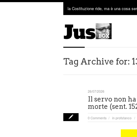
la Costituzione ride, ma è una cosa ser
Tag Archive for: 1
26/07/2026
Il servo non ha 
morte (sent. 15
0 Comments
in
profstanco
/
/