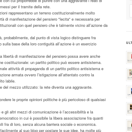
e con cui proporrebbe di punire con una aggravante i reati di
essi per il tramite della rete.
igazioni rappresentano un terreno costituzionalmente molto
bertà di manifestazione del pensiero "lecita" e necessaria per
stituzionali con quel pensiero che è talmente vicino all’azione da
à, probabilmente, dal punto di vista logico distinguere fra
UL
 sulla base della loro contiguità all’azione è un esercizio
a libertà di manifestazione del pensiero possa avere anche
ne costituzionale: un partito politico può essere antisistema.
rmale attività di propaganda di un partito politico antisistema e
rezione armata ovvero l’istigazione all’attentato contro la
to labile.
e del mezzo utilizzato: la rete diventa una aggravante.
ondere le proprie opinioni politiche è più pericoloso di qualsiasi
e e gli altri mezzi di comunicazione è l’accessibilità e la
mocratico in cui è possibile la libera associazione fra quanti
li fra di loro, senza alcuna barriera sociale o economica.
 facilmente al suo blog per postare le sue idee, ha molte più