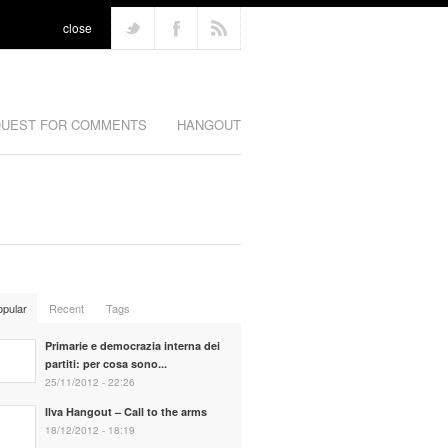
close
UEST FOR COMMENTS
HANGOUT
opular
Recent
Tags
Primarie e democrazia interna dei
partiti: per cosa sono...
25/11/2012 - 22:26
Ilva Hangout – Call to the arms
18/12/2012 - 18:19