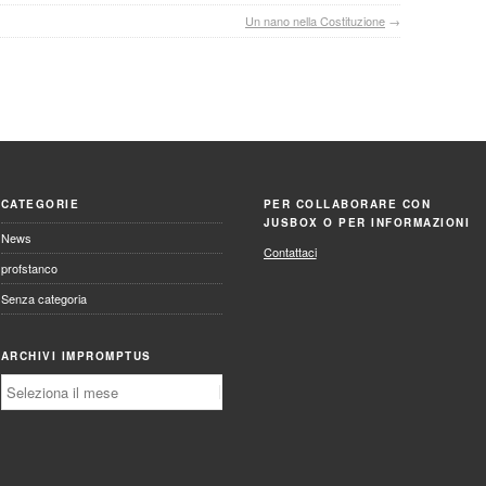
Un nano nella Costituzione
→
CATEGORIE
PER COLLABORARE CON
JUSBOX O PER INFORMAZIONI
News
Contattaci
profstanco
Senza categoria
ARCHIVI IMPROMPTUS
Archivi
Impromptus