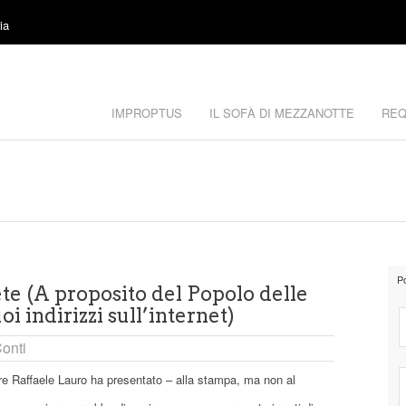
ia
IMPROPTUS
IL SOFÀ DI MEZZANOTTE
REQ
P
ete (A proposito del Popolo delle
oi indirizzi sull’internet)
onti
ore Raffaele Lauro ha presentato – alla stampa, ma non al