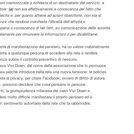
oni memorizzate a richiesta di un destinatario del servizio, a
tore:
(a)
non sia effettivamente a conoscenza del fatto che
illecita e, per quanto attiene ad azioni risarcitorie, non sia al
anze che rendono manifesta l’illiceità dell’attività o
pena a conoscenza di tali fatti, su comunicazione delle autorità
amente per rimuovere le informazioni o per disabilitarne
bertà di manifestazione del pensiero, ha un valore materialmente
ente a qualunque persona di accedere alla rete e rendere
senza subire il controllo preventivo di nessuno.
cesso Vivi Down, dal nome della associazione che lo promuove
osa perché introduce nella rete una nuova tensione: le policies
ia di privacy, per citare Facebook, ovvero di diritto di autore,
ay, possono decidere che cosa pensano le persone.
ti, la giurisprudenza milanese del caso Vivi Down e
ere molto difficile manifestare il proprio pensiero ed è
 sentimento autoritario della rete che fa rabbrividire.