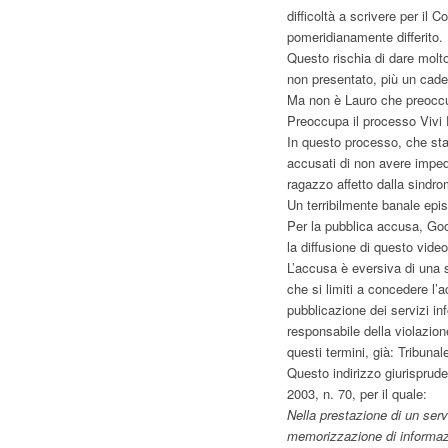
difficoltà a scrivere per il 
pomeridianamente differito.
Questo rischia di dare molt
non presentato, più un cade
Ma non è Lauro che preoccup
Preoccupa il processo Vivi
In questo processo, che st
accusati di non avere imped
ragazzo affetto dalla sindr
Un terribilmente banale epis
Per la pubblica accusa, Goo
la diffusione di questo video
L’accusa è eversiva di una se
che si limiti a concedere l’
pubblicazione dei servizi inf
responsabile della violazion
questi termini, già: Tribun
Questo indirizzo giurisprude
2003, n. 70, per il quale:
Nella prestazione di un serv
memorizzazione di informazio