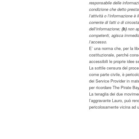
responsabile delle informazi
condizione che detto presta
l’attività o l’informazione è 
corrente di fatti o di circost
dell’informazione;
(b)
non ap
competenti, agisca immediat
l’accesso.
E’ una norma che, per la li
costituzionale, perché cons
accessibili le proprie idee 
La sottile censura del pro
come parte civile, è pericol
dei Service Provider in mater
per ricordare The Pirate B
La tenaglia dei due movimen
l’aggravante Lauro, può rend
pericolosamente vicina ad un