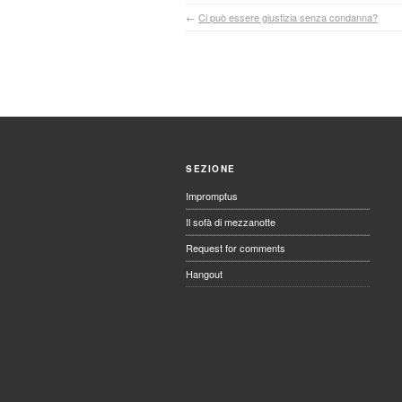
←
Ci può essere giustizia senza condanna?
SEZIONE
Impromptus
Il sofà di mezzanotte
Request for comments
Hangout