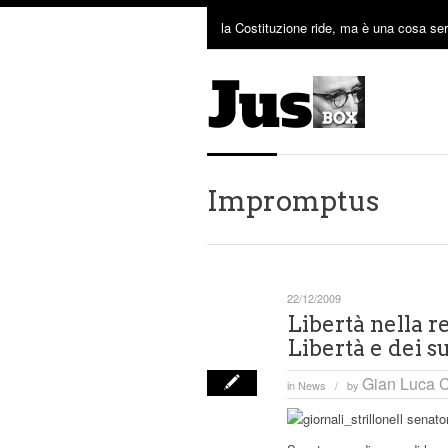
la Costituzione ride, ma è una cosa ser
Impromptus
22/12/2009
Libertà nella r
Libertà e dei su
Gian Luca C
in
News
by
/
Il senat