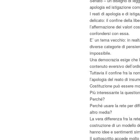
Senato – un disegno di legg
apologia ed istigazione comm
I reati di apologia e di ist
delicato: il confine della li
l’affermazione dei valori co
confondersi con essa.
E’ un tema vecchio: in realt
diverse categorie di pensiero
impossibile.
Una democrazia esige che l
contenuto eversivo dell’ordi
Tuttavia il confine fra la no
l’apologia del reato di insur
Costituzione può essere mol
Più interessante la question
Perché?
Perché usare la rete per diff
altro media?
La vera differenza fra la ret
costruzione di un modello de
hanno idee e sentimenti simi
Il sottoscritto accede molto