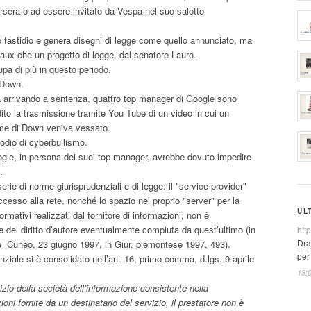
Corsera o ad essere invitato da Vespa nel suo salotto
o fastidio e genera disegni di legge come quello annunciato, ma
aux che un progetto di legge, dal senatore Lauro.
a di più in questo periodo.
 Down.
a arrivando a sentenza, quattro top manager di Google sono
ito la trasmissione tramite You Tube di un video in cui un
ome di Down veniva vessato.
odio di cyberbullismo.
gle, in persona dei suoi top manager, avrebbe dovuto impedire
.
rie di norme giurisprudenziali e di legge: il "service provider"
accesso alla rete, nonché lo spazio nel proprio "server" per la
UL
ormativi realizzati dal fornitore di informazioni, non è
e del diritto d’autore eventualmente compiuta da quest’ultimo (in
htt
Dra
ale Cuneo, 23 giugno 1997, in Giur. piemontese 1997, 493).
per
nziale si è consolidato nell’art. 16, primo comma, d.lgs. 9 aprile
13:
izio della società dell’informazione consistente nella
ni fornite da un destinatario del servizio, il prestatore non è