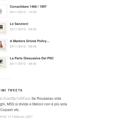
Consolidare 1466 / 1997
20/11/2012 - 10:00
Le Sanzioni
20/11/2012 - 09:30
A Markers Drived Policy…
20/11/2012 - 09:00
La Parte Dissuasiva Del PSC
20/11/2012 - 08:30
TIMI TWEETS
ps://t.co/f3p1xGFuox
Se Rousseau vota
ghi, M5S si divide e Meloni non è più sola
 Copasir etc.
09:42 12 Febbraio 2021