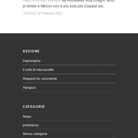
si divide e Meloni non è più sola per Copasir etc.
13:09:42 12 Febbraio 2021
SEZIONE
Impromptus
Il sofà di mezzanotte
Request for comments
Hangout
CATEGORIE
News
profstanco
Senza categoria