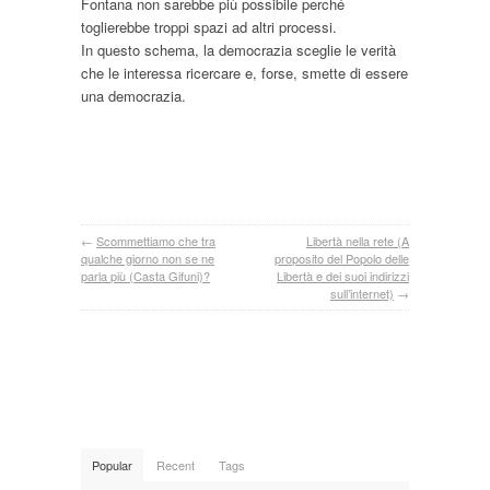
Fontana non sarebbe più possibile perché
toglierebbe troppi spazi ad altri processi.
In questo schema, la democrazia sceglie le verità
che le interessa ricercare e, forse, smette di essere
una democrazia.
←
Scommettiamo che tra
Libertà nella rete (A
qualche giorno non se ne
proposito del Popolo delle
parla più (Casta Gifuni)?
Libertà e dei suoi indirizzi
sull’internet)
→
Popular
Recent
Tags