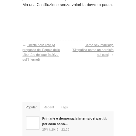
Ma una Costituzione senza valori fa davvero paura.
←
Libertà nella rete (A
Same sex marriage
proposito del Popolo delle
(Simpatica come un carciofo
Libertà e dei suoi indirizzi
nel culo)
→
sull’internet)
Popular
Recent
Tags
Primarie e democrazia interna dei partiti:
per cosa sono...
25/11/2012 - 22:26