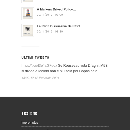
A Markers Drived Policy…
20/11/2012 - 09:00
La Parte Dissuasiva Del PSC
20/11/2012 - 08:30
ULTIMI TWEETS
https://t.co/f3p1xGFuox
Se Rousseau vota Draghi, M5S
si divide e Meloni non è più sola per Copasir etc.
13:09:42 12 Febbraio 2021
SEZIONE
Impromptus