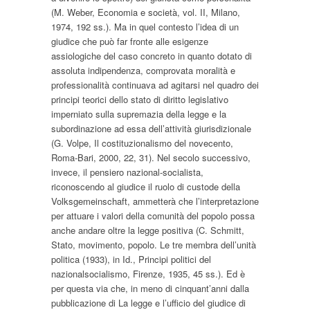
(M. Weber,
Economia e società
, vol. II, Milano,
1974, 192 ss.). Ma in quel contesto l’idea di un
giudice che può far fronte alle esigenze
assiologiche del caso concreto in quanto dotato di
assoluta indipendenza, comprovata moralità e
professionalità continuava ad agitarsi nel quadro dei
principi teorici dello stato di diritto legislativo
imperniato sulla supremazia della legge e la
subordinazione ad essa dell’attività giurisdizionale
(G. Volpe,
Il costituzionalismo del novecento
,
Roma-Bari, 2000, 22, 31). Nel secolo successivo,
invece, il pensiero nazional-socialista,
riconoscendo al giudice il ruolo di custode della
Volksgemeinschaft
, ammetterà che l’interpretazione
per attuare i valori della comunità del popolo possa
anche andare oltre la legge positiva (C. Schmitt,
Stato, movimento, popolo. Le tre membra dell’unità
politica
(1933), in Id.,
Principi politici del
nazionalsocialismo
, Firenze, 1935, 45 ss.). Ed è
per questa via che, in meno di cinquant’anni dalla
pubblicazione di
La legge e l’ufficio del giudice
di