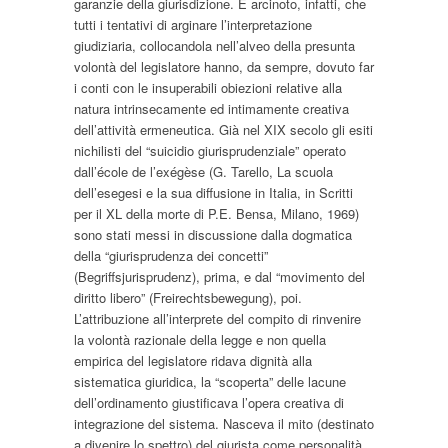
garanzie della giurisdizione. È arcinoto, infatti, che
tutti i tentativi di arginare l’interpretazione
giudiziaria, collocandola nell’alveo della presunta
volontà del legislatore hanno, da sempre, dovuto far
i conti con le insuperabili obiezioni relative alla
natura intrinsecamente ed intimamente creativa
dell’attività ermeneutica. Già nel XIX secolo gli esiti
nichilisti del “suicidio giurisprudenziale” operato
dall’
école de l’exégèse
(G. Tarello,
La scuola
dell’esegesi e la sua diffusione in Italia
, in
Scritti
per il XL della morte di P.E. Bensa
, Milano, 1969)
sono stati messi in discussione dalla dogmatica
della “giurisprudenza dei concetti”
(
Begriffsjurisprudenz
), prima, e dal “movimento del
diritto libero” (
Freirechtsbewegung
), poi.
L’attribuzione all’interprete del compito di rinvenire
la volontà razionale della legge e non quella
empirica del legislatore ridava dignità alla
sistematica giuridica, la “scoperta” delle lacune
dell’ordinamento giustificava l’opera creativa di
integrazione del sistema. Nasceva il mito (destinato
a divenire lo spettro) del giurista come personalità