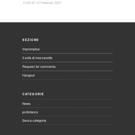
13:09:42 12 Febbraio 2021
SEZIONE
Impromptus
Il sofà di mezzanotte
Request for comments
Hangout
CATEGORIE
News
profstanco
Senza categoria