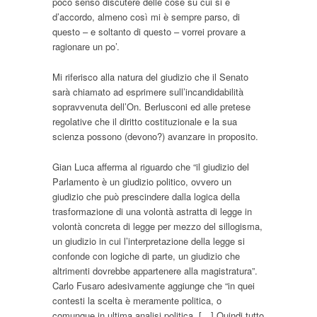
poco senso discutere delle cose su cui si è
d’accordo, almeno così mi è sempre parso, di
questo – e soltanto di questo – vorrei provare a
ragionare un po’.
Mi riferisco alla natura del giudizio che il Senato
sarà chiamato ad esprimere sull’incandidabilità
sopravvenuta dell’On. Berlusconi ed alle pretese
regolative che il diritto costituzionale e la sua
scienza possono (devono?) avanzare in proposito.
Gian Luca afferma al riguardo che “il giudizio del
Parlamento è un giudizio politico, ovvero un
giudizio che può prescindere dalla logica della
trasformazione di una volontà astratta di legge in
volontà concreta di legge per mezzo del sillogisma,
un giudizio in cui l’interpretazione della legge si
confonde con logiche di parte, un giudizio che
altrimenti dovrebbe appartenere alla magistratura”.
Carlo Fusaro adesivamente aggiunge che “in quei
contesti la scelta è meramente politica, o
comunque in ultima analisi politica. […] Quindi tutto