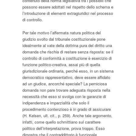
contenuto della norma legislativa tra i possibili che
possono essere adottati nel rispetto dello schema e
l’introduzione di elementi extragiuridici nel processo
di controllo.
Per tale motivo l’affermata natura politica del
giudizio svolto dal tribunale costituzionale pone
idealmente al vate della dottrina pura del diritto una
domanda che rischia di restare senza risposta: se il
controllo di conformità a costituzione è esercizio di
funzione politico-creativa, assai più di quella
giurisdizionale ordinaria, perché esso, in un sistema
democratico rappresentativo, deve essere affidato
ad un giudice, ancorché speciale? La perniciosa
domanda non pare trovare adeguata risposta nella
necessità che esso si svolga con le garanzie di
indipendenza e imparzialità che solo il
procedimento contenzioso è in grado di assicurare
(H. Kelsen,
ult. cit.
, p. 259). Anche tale argomento,
infatti, come quello schmittiano sul carattere
politico dell’interpretazione, prova troppo. Esso
dimostra che il contraddittorio è funzionale