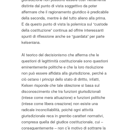
distinte dal punto di vista soggettivo da poter
affermare che il ragionamento giuridico è predicabile
della seconda, mentre è del tutto alieno alla prima.
E da questo punto di vista la polemica sul “custode
della costituzione” continua ad offrire interessanti
spunti di riflessione anche se “guardata” per parte
kelseniana.
Al teorico del decisionismo che afferma che le
questioni di legittimità costituzionale sono questioni
eminentemente politiche e che la loro risoluzione
non può essere affidata alla giurisdizione, perché a
ciò ostano i principi dello stato di diritto, infatti,
Kelsen risponde che tale obiezione si basa sul
disconoscimento che tra funzioni giurisdizionali
(intese come mera attuazione) e funzioni politiche
(intese come libera creazione) non esiste una
radicale inconciliabilità, poiché ogni attività
giurisdizionale reca in grembo caratteri normativi,
compresa quella del giudice costituzionale, cui –
conseguentemente – non c’è motivo di sottrarre la