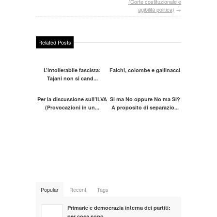
(Corte costituzionale e
agibilità politica)
→
Related Posts
L’intollerabile fascista:
Falchi, colombe e gallinacci
Tajani non si cand...
Per la discussione sull’ILVA
Si ma No oppure No ma Si?
(Provocazioni in un...
A proposito di separazio...
Popular
Recent
Tags
Primarie e democrazia interna dei partiti:
per cosa sono...