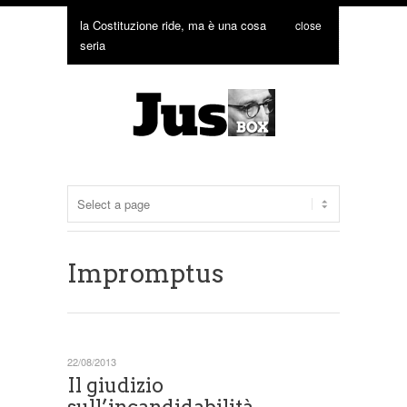
la Costituzione ride, ma è una cosa
close
seria
Impromptus
22/08/2013
Il giudizio