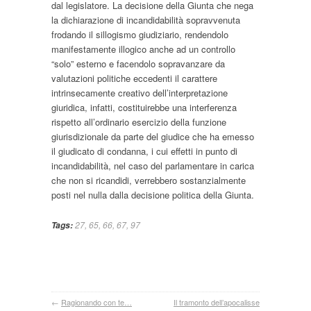
dal legislatore. La decisione della Giunta che nega
la dichiarazione di incandidabilità sopravvenuta
frodando il sillogismo giudiziario, rendendolo
manifestamente illogico anche ad un controllo
“solo” esterno e facendolo sopravanzare da
valutazioni politiche eccedenti il carattere
intrinsecamente creativo dell’interpretazione
giuridica, infatti, costituirebbe una interferenza
rispetto all’ordinario esercizio della funzione
giurisdizionale da parte del giudice che ha emesso
il giudicato di condanna, i cui effetti in punto di
incandidabilità, nel caso del parlamentare in carica
che non si ricandidi, verrebbero sostanzialmente
posti nel nulla dalla decisione politica della Giunta.
27
,
65
,
66
,
67
,
97
Tags:
←
Ragionando con te…
Il tramonto dell’apocalisse