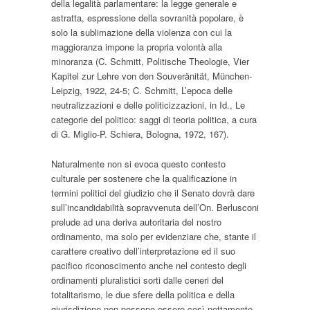
della legalità parlamentare: la legge generale e
astratta, espressione della sovranità popolare, è
solo la sublimazione della violenza con cui la
maggioranza impone la propria volontà alla
minoranza (C. Schmitt,
Politische Theologie, Vier
Kapitel zur Lehre von den Souveränität
, München-
Leipzig, 1922, 24-5; C. Schmitt,
L’epoca delle
neutralizzazioni e delle politicizzazioni
, in Id.,
Le
categorie del politico: saggi di teoria politica
, a cura
di G. Miglio-P. Schiera, Bologna, 1972, 167).
Naturalmente non si evoca questo contesto
culturale per sostenere che la qualificazione in
termini politici del giudizio che il Senato dovrà dare
sull’incandidabilità sopravvenuta dell’On. Berlusconi
prelude ad una deriva autoritaria del nostro
ordinamento, ma solo per evidenziare che, stante il
carattere creativo dell’interpretazione ed il suo
pacifico riconoscimento anche nel contesto degli
ordinamenti pluralistici sorti dalle ceneri del
totalitarismo, le due sfere della politica e della
giurisdizione non possono essere così nettamente