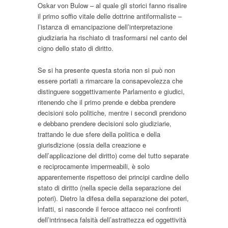
Oskar von Bulow – al quale gli storici fanno risalire
il primo soffio vitale delle dottrine antiformaliste –
l’istanza di emancipazione dell’interpretazione
giudiziaria ha rischiato di trasformarsi nel canto del
cigno dello stato di diritto.
Se si ha presente questa storia non si può non
essere portati a rimarcare la consapevolezza che
distinguere
soggettivamente
Parlamento e giudici,
ritenendo che il primo prende e debba prendere
decisioni
solo
politiche, mentre i secondi prendono
e debbano prendere decisioni
solo
giudiziarie,
trattando le due sfere della politica e della
giurisdizione (ossia della creazione e
dell’applicazione del diritto) come del tutto separate
e reciprocamente impermeabili, è solo
apparentemente rispettoso dei principi cardine dello
stato di diritto (nella specie della separazione dei
poteri). Dietro la difesa della separazione dei poteri,
infatti, si nasconde il feroce attacco nei confronti
dell’intrinseca falsità dell’astrattezza ed oggettività