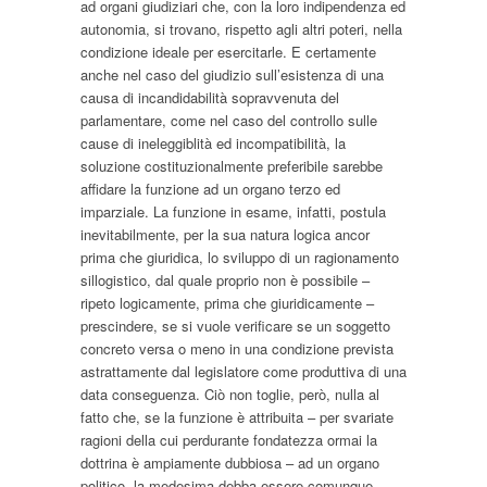
ad organi giudiziari che, con la loro indipendenza ed
autonomia, si trovano, rispetto agli altri poteri, nella
condizione ideale per esercitarle. E certamente
anche nel caso del giudizio sull’esistenza di una
causa di incandidabilità sopravvenuta del
parlamentare, come nel caso del controllo sulle
cause di ineleggiblità ed incompatibilità, la
soluzione costituzionalmente preferibile sarebbe
affidare la funzione ad un organo terzo ed
imparziale. La funzione in esame, infatti, postula
inevitabilmente, per la sua natura logica ancor
prima che giuridica, lo sviluppo di un ragionamento
sillogistico, dal quale proprio non è possibile –
ripeto logicamente, prima che giuridicamente –
prescindere, se si vuole verificare se un soggetto
concreto versa o meno in una condizione prevista
astrattamente dal legislatore come produttiva di una
data conseguenza. Ciò non toglie, però, nulla al
fatto che, se la funzione è attribuita – per svariate
ragioni della cui perdurante fondatezza ormai la
dottrina è ampiamente dubbiosa – ad un organo
politico, la medesima debba essere comunque