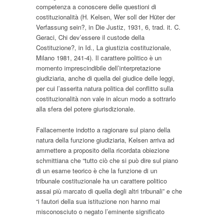
competenza a conoscere delle questioni di
costituzionalità (H. Kelsen,
Wer soll der Hüter der
Verfassung sein?
, in
Die Justiz
, 1931, 6, trad. it. C.
Geraci,
Chi dev’essere il custode della
Costituzione?
, in Id.,
La giustizia costituzionale
,
Milano 1981, 241-4). Il carattere politico è un
momento imprescindibile dell’interpretazione
giudiziaria, anche di quella del giudice delle leggi,
per cui l’asserita natura politica del conflitto sulla
costituzionalità non vale in alcun modo a sottrarlo
alla sfera del potere giurisdizionale.
Fallacemente indotto a ragionare sul piano della
natura della funzione giudiziaria, Kelsen arriva ad
ammettere a proposito della ricordata obiezione
schmittiana che “tutto ciò che si può dire sul piano
di un esame teorico è che la funzione di un
tribunale costituzionale ha un carattere politico
assai più marcato di quella degli altri tribunali” e che
“i fautori della sua istituzione non hanno mai
misconosciuto o negato l’eminente significato