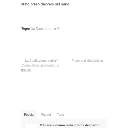
stato preso davvero sul serio.
XII Disp. trans. e fin.
Tags:
←
La Costituzione tradita?
Profumo di Sangiuliano
→
75 anni dopo, ipotesi per un
bilancio
Popular
Recent
Tags
Primarie e democrazia interna dei partiti: