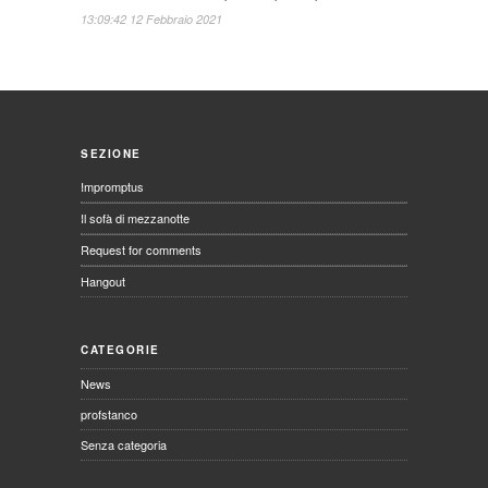
13:09:42 12 Febbraio 2021
SEZIONE
Impromptus
Il sofà di mezzanotte
Request for comments
Hangout
CATEGORIE
News
profstanco
Senza categoria