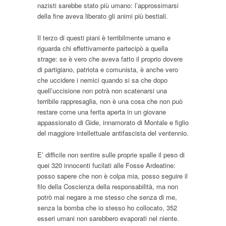
nazisti sarebbe stato più umano: l’approssimarsi
della fine aveva liberato gli animi più bestiali.
Il terzo di questi piani è terribilmente umano e
riguarda chi effettivamente partecipò a quella
strage: se è vero che aveva fatto il proprio dovere
di partigiano, patriota e comunista, è anche vero
che uccidere i nemici quando si sa che dopo
quell’uccisione non potrà non scatenarsi una
terribile rappresaglia, non è una cosa che non può
restare come una ferita aperta in un giovane
appassionato di Gide, innamorato di Montale e figlio
del maggiore intellettuale antifascista del ventennio.
E’ difficile non sentire sulle proprie spalle il peso di
quei 320 innocenti fucilati alle Fosse Ardeatine:
posso sapere che non è colpa mia, posso seguire il
filo della Coscienza della responsabilità, ma non
potrò mai negare a me stesso che senza di me,
senza la bomba che io stesso ho collocato, 352
esseri umani non sarebbero evaporati nel niente.