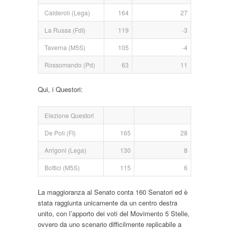
Calderoli (Lega)
164
27
La Russa (FdI)
119
-3
Taverna (M5S)
105
-4
Rossomando (Pd)
63
11
Qui, i Questori:
Elezione Questori
De Poli (FI)
165
28
Arrigoni (Lega)
130
8
Bottici (M5S)
115
6
La maggioranza al Senato conta 160 Senatori ed è
stata raggiunta unicamente da un centro destra
unito, con l’apporto dei voti del Movimento 5 Stelle,
ovvero da uno scenario difficilmente replicabile a