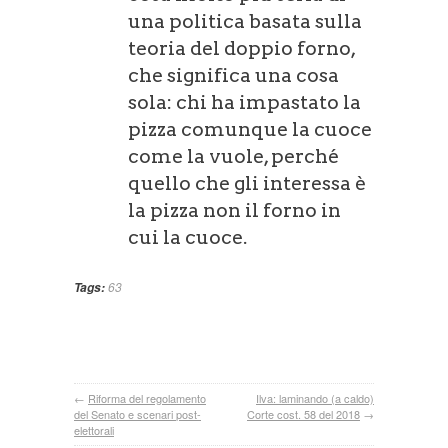
una politica basata sulla
teoria del doppio forno,
che significa una cosa
sola: chi ha impastato la
pizza comunque la cuoce
come la vuole, perché
quello che gli interessa è
la pizza non il forno in
cui la cuoce.
63
Tags:
←
Riforma del regolamento
Ilva: laminando (a caldo)
del Senato e scenari post-
Corte cost. 58 del 2018
→
elettorali