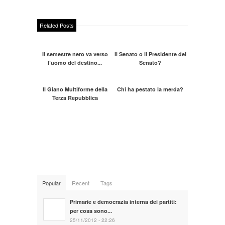
Related Posts
Il semestre nero va verso
Il Senato o il Presidente del
l’uomo del destino...
Senato?
Il Giano Multiforme della
Chi ha pestato la merda?
Terza Repubblica
Popular
Recent
Tags
Primarie e democrazia interna dei partiti:
per cosa sono...
25/11/2012 - 22:26