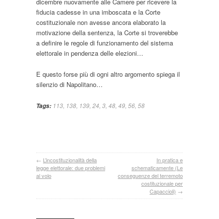
dicembre nuovamente alle Camere per ricevere la
fiducia cadesse in una imboscata e la Corte
costituzionale non avesse ancora elaborato la
motivazione della sentenza, la Corte si troverebbe
a definire le regole di funzionamento del sistema
elettorale in pendenza delle elezioni…
E questo forse più di ogni altro argomento spiega il
silenzio di Napolitano…
113
,
138
,
139
,
24
,
3
,
48
,
49
,
56
,
58
Tags:
←
L’incostituzionalità della
In pratica e
legge elettorale: due problemi
schematicamente (Le
al volo
conseguenze del terremoto
costituzionale per
Capaccioli)
→