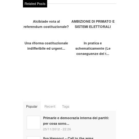
Related Posts
Alcibiade vota al
AMBIZIONE DI PRIMATO E
referendum costituzionale?
SISTEMI ELETTORALI
Una riforma costituzionale
In pratica e
indifferibile ed urgent...
schematicamente (Le
conseguenze del t...
Popular
Recent
Tags
Primarie e democrazia interna dei partiti:
per cosa sono...
25/11/2012 - 22:26
Ilva Hangout – Call to the arms