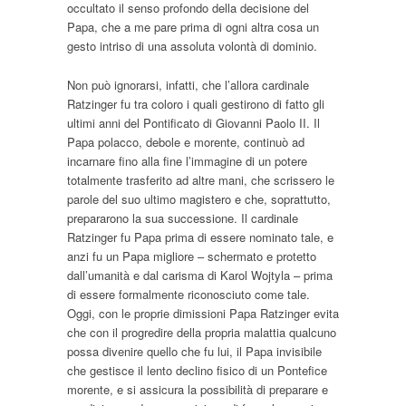
occultato il senso profondo della decisione del
Papa, che a me pare prima di ogni altra cosa un
gesto intriso di una assoluta volontà di dominio.
Non può ignorarsi, infatti, che l’allora cardinale
Ratzinger fu tra coloro i quali gestirono di fatto gli
ultimi anni del Pontificato di Giovanni Paolo II. Il
Papa polacco, debole e morente, continuò ad
incarnare fino alla fine l’immagine di un potere
totalmente trasferito ad altre mani, che scrissero le
parole del suo ultimo magistero e che, soprattutto,
prepararono la sua successione. Il cardinale
Ratzinger fu Papa prima di essere nominato tale, e
anzi fu un Papa migliore – schermato e protetto
dall’umanità e dal carisma di Karol Wojtyla – prima
di essere formalmente riconosciuto come tale.
Oggi, con le proprie dimissioni Papa Ratzinger evita
che con il progredire della propria malattia qualcuno
possa divenire quello che fu lui, il Papa invisibile
che gestisce il lento declino fisico di un Pontefice
morente, e si assicura la possibilità di preparare e