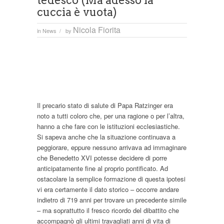
tedesco (Ma adesso la
cuccia è vuota)
Nicola Fiorita
in
News
by
/
Il precario stato di salute di Papa Ratzinger era
noto a tutti coloro che, per una ragione o per l’altra,
hanno a che fare con le istituzioni ecclesiastiche.
Si sapeva anche che la situazione continuava a
peggiorare, eppure nessuno arrivava ad immaginare
che Benedetto XVI potesse decidere di porre
anticipatamente fine al proprio pontificato. Ad
ostacolare la semplice formazione di questa ipotesi
vi era certamente il dato storico – occorre andare
indietro di 719 anni per trovare un precedente simile
– ma soprattutto il fresco ricordo del dibattito che
accompagnò gli ultimi travagliati anni di vita di