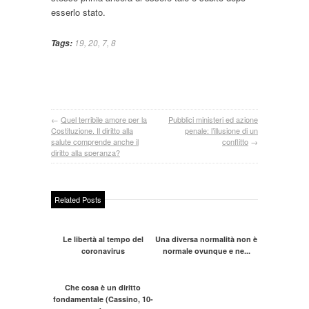
esserlo stato.
19
,
20
,
7
,
8
Tags:
←
Quel terribile amore per la
Pubblici ministeri ed azione
Costituzione. Il diritto alla
penale: l’illusione di un
salute comprende anche il
conflitto
→
diritto alla speranza?
Related Posts
Le libertà al tempo del
Una diversa normalità non è
coronavirus
normale ovunque e ne...
Che cosa è un diritto
fondamentale (Cassino, 10-