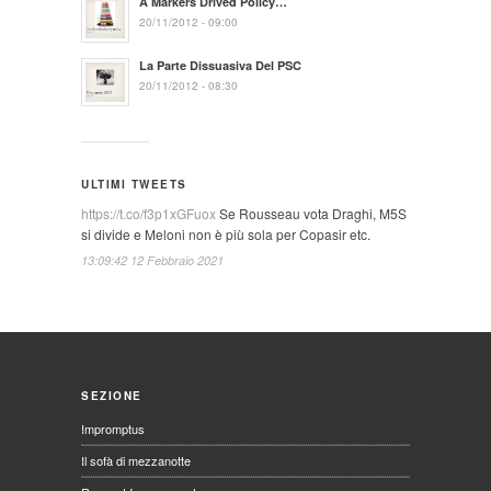
A Markers Drived Policy…
20/11/2012 - 09:00
La Parte Dissuasiva Del PSC
20/11/2012 - 08:30
ULTIMI TWEETS
https://t.co/f3p1xGFuox
Se Rousseau vota Draghi, M5S
si divide e Meloni non è più sola per Copasir etc.
13:09:42 12 Febbraio 2021
SEZIONE
Impromptus
Il sofà di mezzanotte