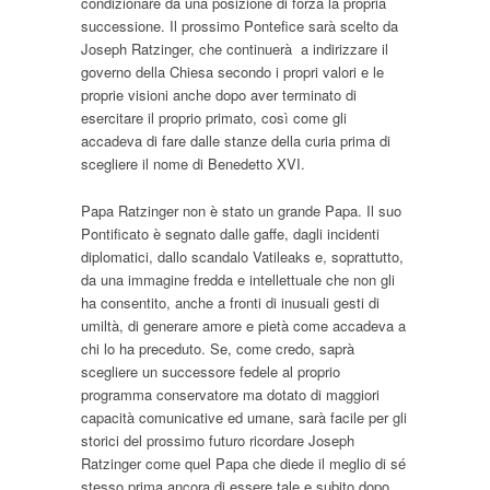
condizionare da una posizione di forza la propria
successione. Il prossimo Pontefice sarà scelto da
Joseph Ratzinger, che continuerà a indirizzare il
governo della Chiesa secondo i propri valori e le
proprie visioni anche dopo aver terminato di
esercitare il proprio primato, così come gli
accadeva di fare dalle stanze della curia prima di
scegliere il nome di Benedetto XVI.
Papa Ratzinger non è stato un grande Papa. Il suo
Pontificato è segnato dalle gaffe, dagli incidenti
diplomatici, dallo scandalo Vatileaks e, soprattutto,
da una immagine fredda e intellettuale che non gli
ha consentito, anche a fronti di inusuali gesti di
umiltà, di generare amore e pietà come accadeva a
chi lo ha preceduto. Se, come credo, saprà
scegliere un successore fedele al proprio
programma conservatore ma dotato di maggiori
capacità comunicative ed umane, sarà facile per gli
storici del prossimo futuro ricordare Joseph
Ratzinger come quel Papa che diede il meglio di sé
stesso prima ancora di essere tale e subito dopo