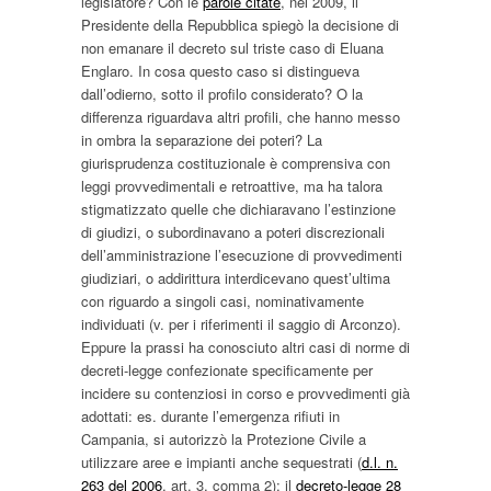
legislatore? Con le
parole citate
, nel 2009, il
Presidente della Repubblica spiegò la decisione di
non emanare il decreto sul triste caso di Eluana
Englaro. In cosa questo caso si distingueva
dall’odierno, sotto il profilo considerato? O la
differenza riguardava altri profili, che hanno messo
in ombra la separazione dei poteri? La
giurisprudenza costituzionale è comprensiva con
leggi provvedimentali e retroattive, ma ha talora
stigmatizzato quelle che dichiaravano l’estinzione
di giudizi, o subordinavano a poteri discrezionali
dell’amministrazione l’esecuzione di provvedimenti
giudiziari, o addirittura interdicevano quest’ultima
con riguardo a singoli casi, nominativamente
individuati (v. per i riferimenti il saggio di Arconzo).
Eppure la prassi ha conosciuto altri casi di norme di
decreti-legge confezionate specificamente per
incidere su contenziosi in corso e provvedimenti già
adottati: es. durante l’emergenza rifiuti in
Campania, si autorizzò la Protezione Civile a
utilizzare aree e impianti anche sequestrati (
d.l. n.
263 del 2006
, art. 3, comma 2); il
decreto-legge 28