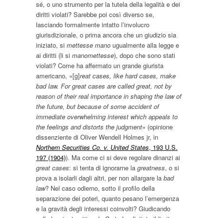
sé, o uno strumento per la tutela della legalità e dei
diritti violati? Sarebbe poi così diverso se,
lasciando formalmente intatto l’involucro
giurisdizionale, o prima ancora che un giudizio sia
iniziato, si
mettesse mano
ugualmente alla legge e
ai diritti (li si
manomettesse
), dopo che sono stati
violati? Come ha affermato un grande giurista
americano, «[g]
reat cases, like hard cases, make
bad law. For great cases are called great, not by
reason of their real importance in shaping the law of
the future, but because of some accident of
immediate overwhelming interest which appeals to
the feelings and distorts the judgment
» (opinione
dissenziente di Oliver Wendell Holmes jr, in
Northern Securities Co. v. United States
, 193 U.S.
197 (1904)
). Ma come ci si deve regolare dinanzi ai
great cases
: si tenta di ignorarne la
greatness
, o si
prova a isolarli dagli altri, per non allargare la
bad
law
? Nel caso odierno, sotto il profilo della
separazione dei poteri, quanto pesano l’emergenza
e la gravità degli interessi coinvolti? Giudicando