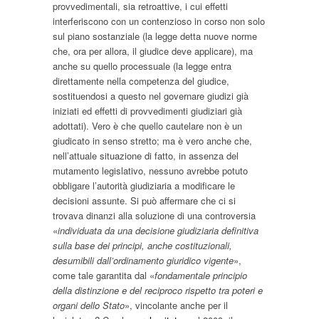
provvedimentali, sia retroattive, i cui effetti
interferiscono con un contenzioso in corso non solo
sul piano sostanziale (la legge detta nuove norme
che, ora per allora, il giudice deve applicare), ma
anche su quello processuale (la legge entra
direttamente nella competenza del giudice,
sostituendosi a questo nel governare giudizi già
iniziati ed effetti di provvedimenti giudiziari già
adottati). Vero è che quello cautelare non è un
giudicato in senso stretto; ma è vero anche che,
nell’attuale situazione di fatto, in assenza del
mutamento legislativo, nessuno avrebbe potuto
obbligare l’autorità giudiziaria a modificare le
decisioni assunte. Si può affermare che ci si
trovava dinanzi alla soluzione di una controversia
«
individuata da una decisione giudiziaria definitiva
sulla base dei principi, anche costituzionali,
desumibili dall’ordinamento giuridico vigente
»,
come tale garantita dal «
fondamentale principio
della distinzione e del reciproco rispetto tra poteri e
organi dello Stato
», vincolante anche per il