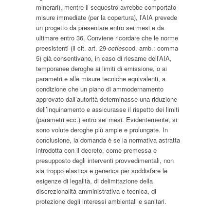
minerari), mentre il sequestro avrebbe comportato
misure immediate (per la copertura), l’AIA prevede
un progetto da presentare entro sei mesi e da
ultimare entro 36. Conviene ricordare che le norme
preesistenti (il cit. art. 29-
octies
cod. amb.: comma
5) già consentivano, in caso di riesame dell’AIA,
temporanee deroghe ai limiti di emissione, o ai
parametri e alle misure tecniche equivalenti, a
condizione che un piano di ammodernamento
approvato dall’autorità determinasse una riduzione
dell’inquinamento e assicurasse il rispetto dei limiti
(parametri ecc.) entro sei mesi. Evidentemente, si
sono volute deroghe più ampie e prolungate. In
conclusione, la domanda è se la normativa astratta
introdotta con il decreto, come premessa e
presupposto degli interventi provvedimentali, non
sia troppo elastica e generica per soddisfare le
esigenze di legalità, di delimitazione della
discrezionalità amministrativa e tecnica, di
protezione degli interessi ambientali e sanitari.