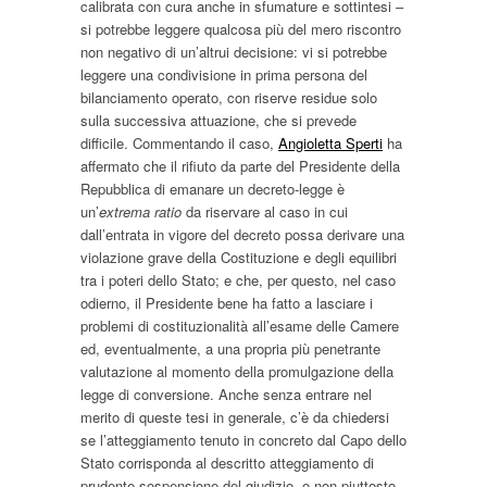
calibrata con cura anche in sfumature e sottintesi –
si potrebbe leggere qualcosa più del mero riscontro
non negativo di un’altrui decisione: vi si potrebbe
leggere una condivisione in prima persona del
bilanciamento operato, con riserve residue solo
sulla successiva attuazione, che si prevede
difficile. Commentando il caso,
Angioletta Sperti
ha
affermato che il rifiuto da parte del Presidente della
Repubblica di emanare un decreto-legge è
un’
extrema ratio
da riservare al caso in cui
dall’entrata in vigore del decreto possa derivare una
violazione grave della Costituzione e degli equilibri
tra i poteri dello Stato; e che, per questo, nel caso
odierno, il Presidente bene ha fatto a lasciare i
problemi di costituzionalità all’esame delle Camere
ed, eventualmente, a una propria più penetrante
valutazione al momento della promulgazione della
legge di conversione. Anche senza entrare nel
merito di queste tesi in generale, c’è da chiedersi
se l’atteggiamento tenuto in concreto dal Capo dello
Stato corrisponda al descritto atteggiamento di
prudente sospensione del giudizio, o non piuttosto