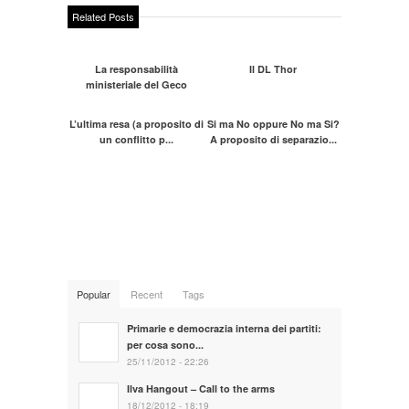
Related Posts
La responsabilità
Il DL Thor
ministeriale del Geco
L’ultima resa (a proposito di
Si ma No oppure No ma Si?
un conflitto p...
A proposito di separazio...
Popular
Recent
Tags
Primarie e democrazia interna dei partiti:
per cosa sono...
25/11/2012 - 22:26
Ilva Hangout – Call to the arms
18/12/2012 - 18:19