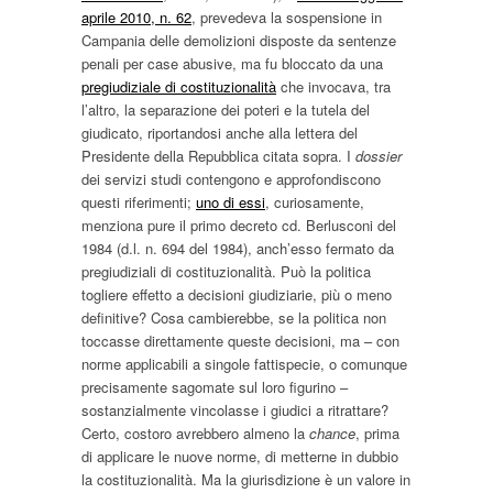
aprile 2010, n. 62
, prevedeva la sospensione in
Campania delle demolizioni disposte da sentenze
penali per case abusive, ma fu bloccato da una
pregiudiziale di costituzionalità
che invocava, tra
l’altro, la separazione dei poteri e la tutela del
giudicato, riportandosi anche alla lettera del
Presidente della Repubblica citata sopra. I
dossier
dei servizi studi contengono e approfondiscono
questi riferimenti;
uno di essi
, curiosamente,
menziona pure il primo decreto cd. Berlusconi del
1984 (d.l. n. 694 del 1984), anch’esso fermato da
pregiudiziali di costituzionalità. Può la politica
togliere effetto a decisioni giudiziarie, più o meno
definitive? Cosa cambierebbe, se la politica non
toccasse direttamente queste decisioni, ma – con
norme applicabili a singole fattispecie, o comunque
precisamente sagomate sul loro figurino –
sostanzialmente vincolasse i giudici a ritrattare?
Certo, costoro avrebbero almeno la
chance
, prima
di applicare le nuove norme, di metterne in dubbio
la costituzionalità. Ma la giurisdizione è un valore in