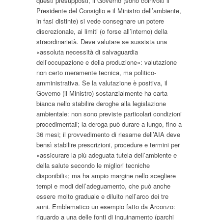
questi presupposti, il Governo (sono coinvolti il
Presidente del Consiglio e il Ministro dell’ambiente,
in fasi distinte) si vede consegnare un potere
discrezionale, ai limiti (o forse all’interno) della
straordinarietà. Deve valutare se sussista una
«assoluta necessità di salvaguardia
dell’occupazione e della produzione»: valutazione
non certo meramente tecnica, ma politico-
amministrativa. Se la valutazione è positiva, il
Governo (il Ministro) sostanzialmente ha carta
bianca nello stabilire deroghe alla legislazione
ambientale: non sono previste particolari condizioni
procedimentali; la deroga può durare a lungo, fino a
36 mesi; il provvedimento di riesame dell’AIA deve
bensì stabilire prescrizioni, procedure e termini per
«assicurare la più adeguata tutela dell’ambiente e
della salute secondo le migliori tecniche
disponibili»; ma ha ampio margine nello scegliere
tempi e modi dell’adeguamento, che può anche
essere molto graduale e diluito nell’arco dei tre
anni. Emblematico un esempio fatto da Arconzo:
riguardo a una delle fonti di inquinamento (parchi