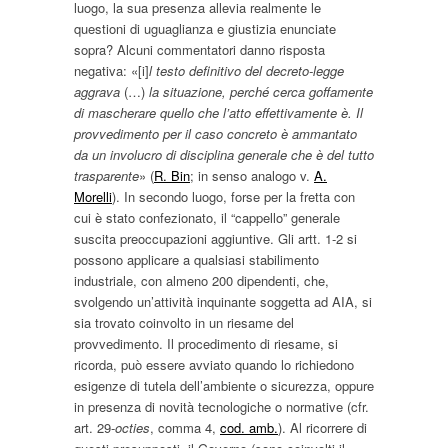
luogo, la sua presenza allevia realmente le
questioni di uguaglianza e giustizia enunciate
sopra? Alcuni commentatori danno risposta
negativa: «[i]
l testo definitivo del decreto-legge
aggrava
(…)
la situazione, perché cerca goffamente
di mascherare quello che l’atto effettivamente è. Il
provvedimento per il caso concreto è ammantato
da un involucro di disciplina generale che è del tutto
trasparente
» (
R. Bin
; in senso analogo v.
A.
Morelli
). In secondo luogo, forse per la fretta con
cui è stato confezionato, il “cappello” generale
suscita preoccupazioni aggiuntive. Gli artt. 1-2 si
possono applicare a qualsiasi stabilimento
industriale, con almeno 200 dipendenti, che,
svolgendo un’attività inquinante soggetta ad AIA, si
sia trovato coinvolto in un riesame del
provvedimento. Il procedimento di riesame, si
ricorda, può essere avviato quando lo richiedono
esigenze di tutela dell’ambiente o sicurezza, oppure
in presenza di novità tecnologiche o normative (cfr.
art. 29-
octies
, comma 4,
cod. amb.
). Al ricorrere di