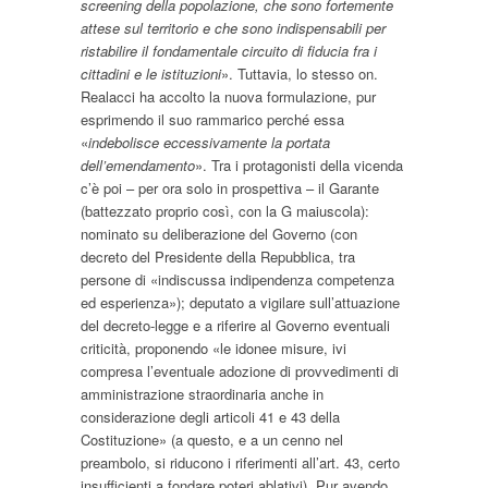
screening della popolazione, che sono fortemente
attese sul territorio e che sono indispensabili per
ristabilire il fondamentale circuito di fiducia fra i
cittadini e le istituzioni
». Tuttavia, lo stesso on.
Realacci ha accolto la nuova formulazione, pur
esprimendo il suo rammarico perché essa
«
indebolisce eccessivamente la portata
dell’emendamento
». Tra i protagonisti della vicenda
c’è poi – per ora solo in prospettiva – il Garante
(battezzato proprio così, con la G maiuscola):
nominato su deliberazione del Governo (con
decreto del Presidente della Repubblica, tra
persone di «indiscussa indipendenza competenza
ed esperienza»); deputato a vigilare sull’attuazione
del decreto-legge e a riferire al Governo eventuali
criticità, proponendo «le idonee misure, ivi
compresa l’eventuale adozione di provvedimenti di
amministrazione straordinaria anche in
considerazione degli articoli 41 e 43 della
Costituzione» (a questo, e a un cenno nel
preambolo, si riducono i riferimenti all’art. 43, certo
insufficienti a fondare poteri ablativi). Pur avendo