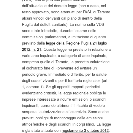
dall’attuazione del decreto-legge (non a caso, nel
testo approvato, sono attenuati per l’ASL di Taranto
alcuni vincoli derivanti dal piano di rientro della
Puglia dal deficit sanitario). Le norme sulla VDS
sono state introdotte, durante l’esame nelle
commissioni parlamentari, a imitazione di quanto
previsto dalla
legge della Regione Puglia 24 luglio
2012, n. 21
. Questa legge ha previsto in relazione a
varie aree inquinate, o categorie di aree inquinate,
compresa quella di Taranto, la predetta valutazione
al dichiarato fine di «prevenire ed evitare un
pericolo grave, immediato o differito, per la salute
degli esseri viventi e per il territorio regionale» (art.
1, comma 1). Se gli appositi rapporti periodici
evidenziano criticità, la legge regionale obbliga le
imprese interessate a ridurre emissioni o scarichi
inquinanti, correndo altrimenti il rischio di vedere
sospesa l’autorizzazione all’esercizio. Sono anche
previsti obblighi di monitoraggio delle emissioni
atmosferiche e degli scarichi in corpi idrici. La legge
è già stata attuata con
regolamento 3 ottobre 2012,