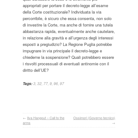
appropriati per portare il decreto-legge all’esame
della Corte costituzionale? Individuata la via
percorribile, è sicuro che essa consenta, non solo
di investire la Corte, ma anche di fornire una tutela
abbastanza rapida, eventualmente anche cautelare,
in relazione alla gravità e all’urgenza degli interessi
esposti a pregiudizio? La Regione Puglia potrebbe
impugnare in via principale il decreto-legge e
chiederne la sospensione? Quali potrebbero essere
i risvolti processuali di eventuali antinomie con il
diritto dell’UE?
3
,
32
,
77
,
9
,
96
,
97
Tags:
←
Ilva Hangout – Call to the
Ossimori (Governo tecnico)
arms
→