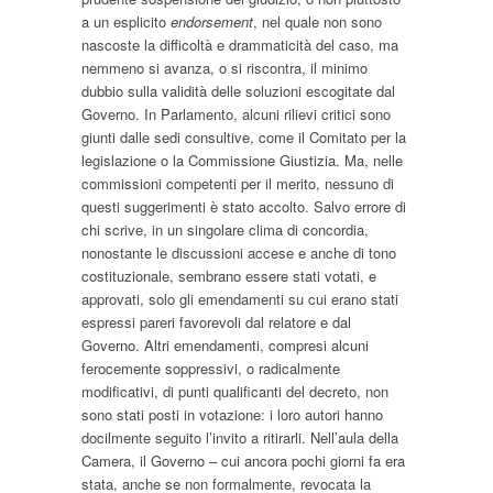
a un esplicito
endorsement
, nel quale non sono
nascoste la difficoltà e drammaticità del caso, ma
nemmeno si avanza, o si riscontra, il minimo
dubbio sulla validità delle soluzioni escogitate dal
Governo. In Parlamento, alcuni rilievi critici sono
giunti dalle sedi consultive, come il Comitato per la
legislazione o la Commissione Giustizia. Ma, nelle
commissioni competenti per il merito, nessuno di
questi suggerimenti è stato accolto. Salvo errore di
chi scrive, in un singolare clima di concordia,
nonostante le discussioni accese e anche di tono
costituzionale, sembrano essere stati votati, e
approvati, solo gli emendamenti su cui erano stati
espressi pareri favorevoli dal relatore e dal
Governo. Altri emendamenti, compresi alcuni
ferocemente soppressivi, o radicalmente
modificativi, di punti qualificanti del decreto, non
sono stati posti in votazione: i loro autori hanno
docilmente seguito l’invito a ritirarli. Nell’aula della
Camera, il Governo – cui ancora pochi giorni fa era
stata, anche se non formalmente, revocata la