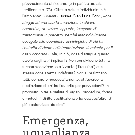
provvedimento di riesame (e in particolare alla
terrificante p. 73). Oltre la salute individuale, c’è
l’ambiente: «
valore
»,
scrive Gian Luca Conti
, «
che
sfugge ad una esatta traduzione in chiave
normativa, un valore, appunto, incapace di
trasformarsi in precetto, perché inscindibilmente
collegato alle coordinate assiologiche di chi ha
l’autorità di darne un’interpretazione vincolante per il
caso concreto
». Ma, in ciò, cosa distingue questo
valore dagli altri implicati? Non condividono tutti la
stessa vocazione totalizzante (“tirannica”) e la
stessa consistenza indefinita? Non si realizzano
tutti, sempre e necessariamente, attraverso la
mediazione di chi ha l’autorità per provvedervi? In
proposito, oltre a parlare di organi, procedure, forme
e metodi, il diritto costituzionale ha qualcos’altro, di
più sostanziale, da dire?
Emergenza,
uguaglianza,