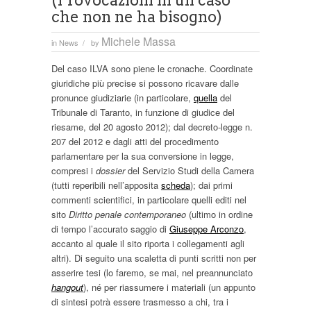
(Provocazioni in un caso
che non ne ha bisogno)
Michele Massa
in
News
by
/
Del caso ILVA sono piene le cronache. Coordinate
giuridiche più precise si possono ricavare dalle
pronunce giudiziarie (in particolare,
quella
del
Tribunale di Taranto, in funzione di giudice del
riesame, del 20 agosto 2012); dal decreto-legge n.
207 del 2012 e dagli atti del procedimento
parlamentare per la sua conversione in legge,
compresi i
dossier
del Servizio Studi della Camera
(tutti reperibili nell’apposita
scheda
); dai primi
commenti scientifici, in particolare quelli editi nel
sito
Diritto penale contemporaneo
(ultimo in ordine
di tempo l’accurato saggio di
Giuseppe Arconzo
,
accanto al quale il sito riporta i collegamenti agli
altri). Di seguito una scaletta di punti scritti non per
asserire tesi (lo faremo, se mai, nel preannunciato
hangout
), né per riassumere i materiali (un appunto
di sintesi potrà essere trasmesso a chi, tra i