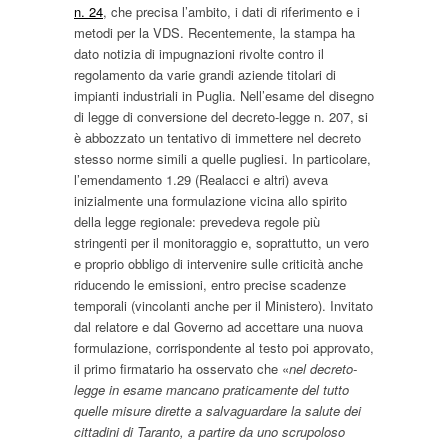
n. 24
, che precisa l’ambito, i dati di riferimento e i
metodi per la VDS. Recentemente, la stampa ha
dato notizia di impugnazioni rivolte contro il
regolamento da varie grandi aziende titolari di
impianti industriali in Puglia. Nell’esame del disegno
di legge di conversione del decreto-legge n. 207, si
è abbozzato un tentativo di immettere nel decreto
stesso norme simili a quelle pugliesi. In particolare,
l’emendamento 1.29 (Realacci e altri) aveva
inizialmente una formulazione vicina allo spirito
della legge regionale: prevedeva regole più
stringenti per il monitoraggio e, soprattutto, un vero
e proprio obbligo di intervenire sulle criticità anche
riducendo le emissioni, entro precise scadenze
temporali (vincolanti anche per il Ministero). Invitato
dal relatore e dal Governo ad accettare una nuova
formulazione, corrispondente al testo poi approvato,
il primo firmatario ha osservato che «
nel decreto-
legge in esame mancano praticamente del tutto
quelle misure dirette a salvaguardare la salute dei
cittadini di Taranto, a partire da uno scrupoloso