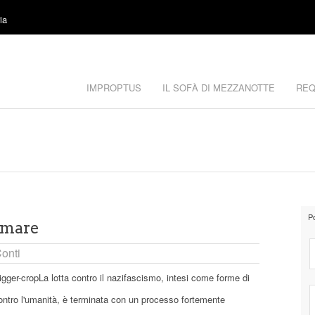
ia
IMPROPTUS
IL SOFÀ DI MEZZANOTTE
REQ
P
l mare
onti
La lotta contro il nazifascismo, intesi come forme di
ontro l'umanità, è terminata con un processo fortemente