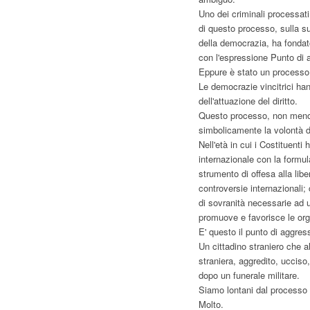
Uno dei criminali processati
di questo processo, sulla sua
della democrazia, ha fondato
con l'espressione Punto di a
Eppure è stato un processo
Le democrazie vincitrici han
dell'attuazione del diritto.
Questo processo, non meno d
simbolicamente la volontà d
Nell'età in cui i Costituent
internazionale con la formula
strumento di offesa alla libe
controversie internazionali; c
di sovranità necessarie ad u
promuove e favorisce le orga
E' questo il punto di aggre
Un cittadino straniero che al
straniera, aggredito, ucciso
dopo un funerale militare.
Siamo lontani dal processo
Molto.