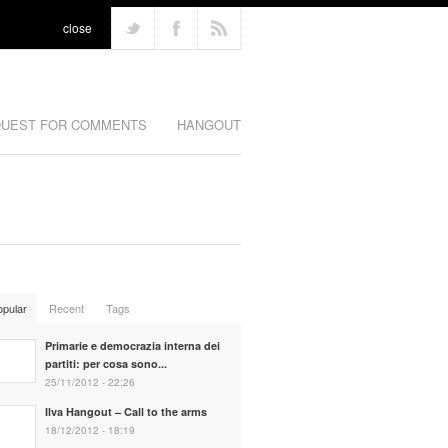
close
UEST FOR COMMENTS
HANGOUT
opular
Recent
Tags
Primarie e democrazia interna dei
partiti: per cosa sono...
25/11/2012 - 22:26
Ilva Hangout – Call to the arms
18/12/2012 - 18:19