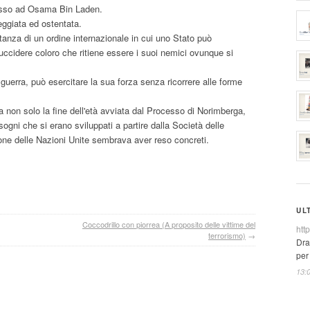
esso ad Osama Bin Laden.
eggiata ed ostentata.
tanza di un ordine internazionale in cui uno Stato può
uccidere coloro che ritiene essere i suoi nemici ovunque si
a guerra, può esercitare la sua forza senza ricorrere alle forme
 non solo la fine dell'età avviata dal Processo di Norimberga,
ogni che si erano sviluppati a partire dalla Società delle
one delle Nazioni Unite sembrava aver reso concreti.
UL
Coccodrillo con piorrea (A proposito delle vittime del
htt
terrorismo)
→
Dra
per
13: