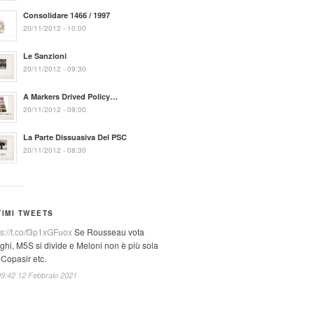
Consolidare 1466 / 1997
20/11/2012 - 10:00
Le Sanzioni
20/11/2012 - 09:30
A Markers Drived Policy…
20/11/2012 - 09:00
La Parte Dissuasiva Del PSC
20/11/2012 - 08:30
TIMI TWEETS
ps://t.co/f3p1xGFuox
Se Rousseau vota
ghi, M5S si divide e Meloni non è più sola
 Copasir etc.
09:42 12 Febbraio 2021