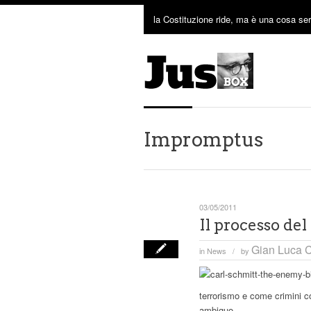
la Costituzione ride, ma è una cosa ser
Impromptus
03/05/2011
Il processo de
Gian Luca C
in
News
by
/
terrorismo e come crimini c
ambiguo.