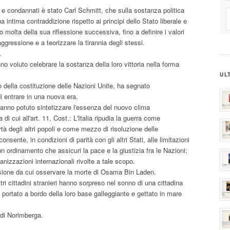
 e condannati è stato Carl Schmitt, che sulla sostanza politica
 intima contraddizione rispetto ai principi dello Stato liberale e
 molta della sua riflessione successiva, fino a definire i valori
ggressione e a teorizzare la tirannia degli stessi.
.
no voluto celebrare la sostanza della loro vittoria nella forma
UL
ella costituzione delle Nazioni Unite, ha segnato
i entrare in una nuova era.
i hanno potuto sintetizzare l'essenza del nuovo clima
 di cui all'art. 11, Cost.: L'Italia ripudia la guerra come
rtà degli altri popoli e come mezzo di risoluzione delle
onsente, in condizioni di parità con gli altri Stati, alle limitazioni
n ordinamento che assicuri la pace e la giustizia fra le Nazioni;
nizzazioni internazionali rivolte a tale scopo.
ssione da cui osservare la morte di Osama Bin Laden.
tri cittadini stranieri hanno sorpreso nel sonno di una cittadina
, portato a bordo della loro base galleggiante e gettato in mare
 di Norimberga.