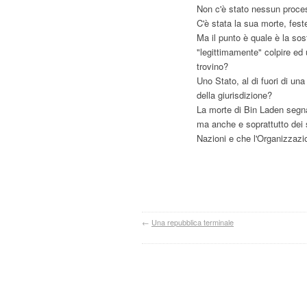
Non c'è stato nessun proc
C'è stata la sua morte, fest
Ma il punto è quale è la sos
"legittimamente" colpire ed 
trovino?
Uno Stato, al di fuori di un
della giurisdizione?
La morte di Bin Laden segna
ma anche e soprattutto dei s
Nazioni e che l'Organizzazi
←
Una repubblica terminale