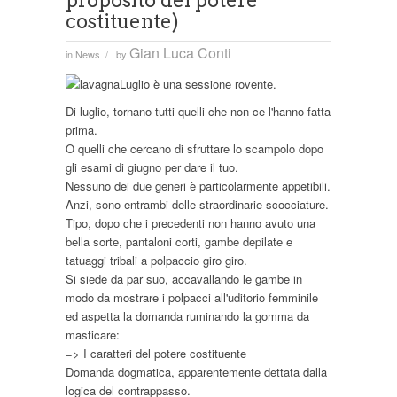
proposito del potere
costituente)
Gian Luca Conti
in
News
by
/
Luglio è una sessione rovente.
Di luglio, tornano tutti quelli che non ce l'hanno fatta
prima.
O quelli che cercano di sfruttare lo scampolo dopo
gli esami di giugno per dare il tuo.
Nessuno dei due generi è particolarmente appetibili.
Anzi, sono entrambi delle straordinarie scocciature.
Tipo, dopo che i precedenti non hanno avuto una
bella sorte, pantaloni corti, gambe depilate e
tatuaggi tribali a polpaccio giro giro.
Si siede da par suo, accavallando le gambe in
modo da mostrare i polpacci all'uditorio femminile
ed aspetta la domanda ruminando la gomma da
masticare:
=> I caratteri del potere costituente
Domanda dogmatica, apparentemente dettata dalla
logica del contrappasso.