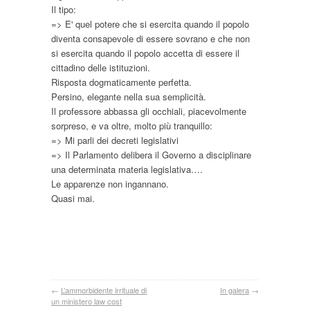
Il tipo:
=> E' quel potere che si esercita quando il popolo
diventa consapevole di essere sovrano e che non
si esercita quando il popolo accetta di essere il
cittadino delle istituzioni.
Risposta dogmaticamente perfetta.
Persino, elegante nella sua semplicità.
Il professore abbassa gli occhiali, piacevolmente
sorpreso, e va oltre, molto più tranquillo:
=> Mi parli dei decreti legislativi
=> Il Parlamento delibera il Governo a disciplinare
una determinata materia legislativa….
Le apparenze non ingannano.
Quasi mai.
←
L’ammorbidente irrituale di
In galera
→
un ministero law cost