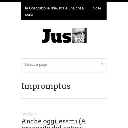
la Costituzione ride, ma è una cosa
close
seria
Impromptus
12/07/2010
Anche oggi, esami (A