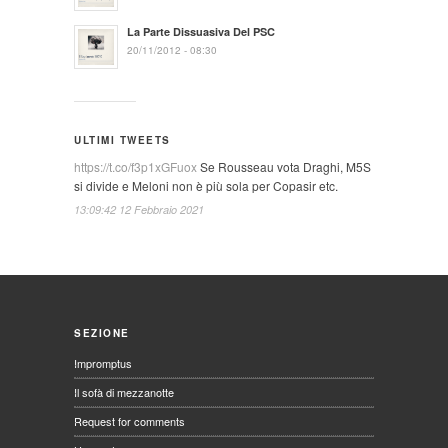
La Parte Dissuasiva Del PSC
20/11/2012 - 08:30
ULTIMI TWEETS
https://t.co/f3p1xGFuox
Se Rousseau vota Draghi, M5S
si divide e Meloni non è più sola per Copasir etc.
13:09:42 12 Febbraio 2021
SEZIONE
Impromptus
Il sofà di mezzanotte
Request for comments