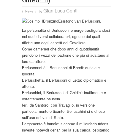
Ghedini)
Gian Luca Conti
in
News
by
/
Esistono vari Berlusconi.
La personalità di Berlusconi emerge trasfigurandosi
nei suoi diversi collaboratori, ognuno dei quali
riflette uno degli aspetti del Cavaliere.
Come camerieri che dopo anni di quotidianità
prendono i vezzi del padrone che più si adattano al
loro carattere.
Berluscondi è il Berlusconi di Bondi: curiale e
ipocrita.
Berluschetta, il Berlusconi di Letta: diplomatico e
attento.
Berluschini, il Berlusconi di Ghidini: inutilmente e
ostentamente bauscia.
Ieri, da Santoro, con Travaglio, in versione
particolarmente orticante, Berluschini si è difeso
sull’uso dei voli di Stato.
L’argomento è banale: siccome il miliardario ridens
investe notevoli denari per la sua carica, ospitando