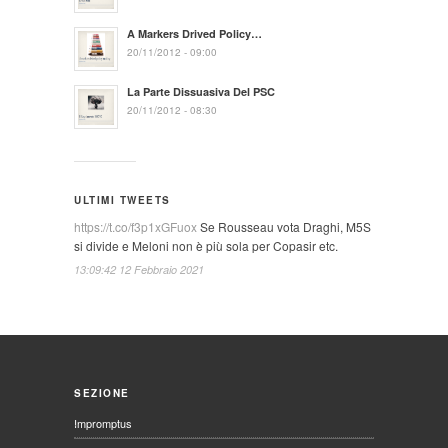
A Markers Drived Policy…
20/11/2012 - 09:00
La Parte Dissuasiva Del PSC
20/11/2012 - 08:30
ULTIMI TWEETS
https://t.co/f3p1xGFuox
Se Rousseau vota Draghi, M5S
si divide e Meloni non è più sola per Copasir etc.
13:09:42 12 Febbraio 2021
SEZIONE
Impromptus