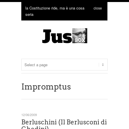
la Costituzione ride, ma è una cosa
close
seria
Impromptus
12/06/2009
Berluschini (Il Berlusconi di