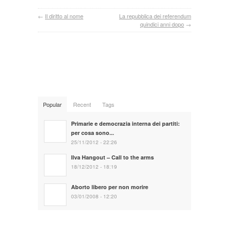
←
Il diritto al nome
La repubblica dei referendum
quindici anni dopo
→
Popular
Recent
Tags
Primarie e democrazia interna dei partiti:
per cosa sono...
25/11/2012 - 22:26
Ilva Hangout – Call to the arms
18/12/2012 - 18:19
Aborto libero per non morire
03/01/2008 - 12:20