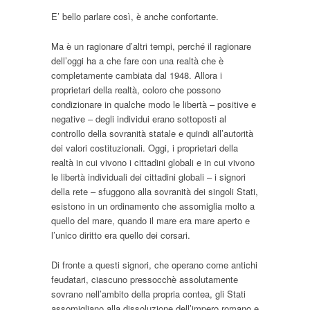
E’ bello parlare così, è anche confortante.
Ma è un ragionare d’altri tempi, perché il ragionare
dell’oggi ha a che fare con una realtà che è
completamente cambiata dal 1948. Allora i
proprietari della realtà, coloro che possono
condizionare in qualche modo le libertà – positive e
negative – degli individui erano sottoposti al
controllo della sovranità statale e quindi all’autorità
dei valori costituzionali. Oggi, i proprietari della
realtà in cui vivono i cittadini globali e in cui vivono
le libertà individuali dei cittadini globali – i signori
della rete – sfuggono alla sovranità dei singoli Stati,
esistono in un ordinamento che assomiglia molto a
quello del mare, quando il mare era mare aperto e
l’unico diritto era quello dei corsari.
Di fronte a questi signori, che operano come antichi
feudatari, ciascuno pressocchè assolutamente
sovrano nell’ambito della propria contea, gli Stati
assomigliano alla dissoluzione dell’impero romano e