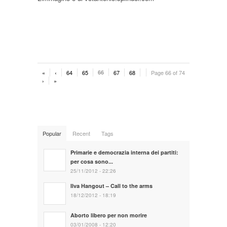
«
‹
64
65
66
67
68
Page 66 of 74
›
»
Popular
Recent
Tags
Primarie e democrazia interna dei partiti:
per cosa sono...
25/11/2012 - 22:26
Ilva Hangout – Call to the arms
18/12/2012 - 18:19
Aborto libero per non morire
03/01/2008 - 12:20