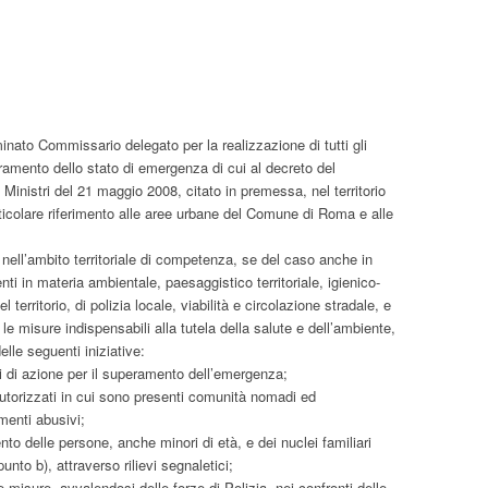
inato Commissario delegato per la realizzazione di tutti gli
ramento dello stato di emergenza di cui al decreto del
 Ministri del 21 maggio 2008, citato in premessa, nel territorio
ticolare riferimento alle aree urbane del Comune di Roma e alle
nell’ambito territoriale di competenza, se del caso anche in
nti in materia ambientale, paesaggistico territoriale, igienico-
el territorio, di polizia locale, viabilità e circolazione stradale, e
 le misure indispensabili alla tutela della salute e dell’ambiente,
lle seguenti iniziative:
i di azione per il superamento dell’emergenza;
utorizzati in cui sono presenti comunità nomadi ed
menti abusivi;
nto delle persone, anche minori di età, e dei nuclei familiari
punto b), attraverso rilievi segnaletici;
 misure, avvalendosi delle forze di Polizia, nei confronti delle