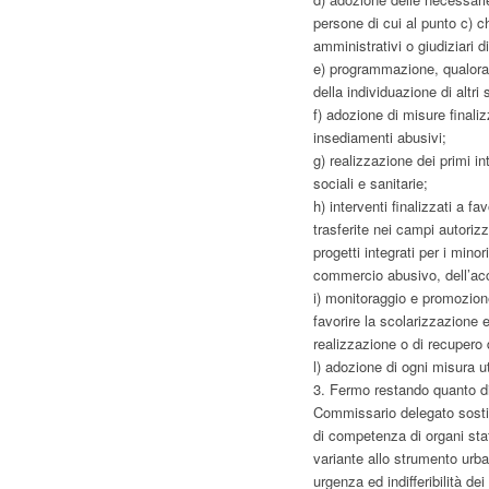
persone di cui al punto c) c
amministrativi o giudiziari 
e) programmazione, qualora q
della individuazione di altri 
f) adozione di misure finali
insediamenti abusivi;
g) realizzazione dei primi int
sociali e sanitarie;
h) interventi finalizzati a f
trasferite nei campi autoriz
progetti integrati per i mino
commercio abusivo, dell’acc
i) monitoraggio e promozione
favorire la scolarizzazione e
realizzazione o di recupero d
l) adozione di ogni misura u
3. Fermo restando quanto di
Commissario delegato sostitu
di competenza di organi stat
variante allo strumento urba
urgenza ed indifferibilità de