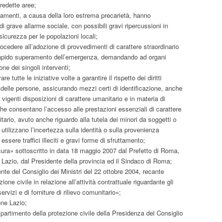
predette aree;
iamenti, a causa della loro estrema precarietà, hanno
i grave allarme sociale, con possibili gravi ripercussioni in
sicurezza per le popolazioni locali;
ocedere all’adozione di provvedimenti di carattere straordinario
l rapido superamento dell’emergenza, demandando ad organi
ione dei singoli interventi;
e tutte le iniziative volte a garantire il rispetto dei diritti
 delle persone, assicurando mezzi certi di identificazione, anche
le vigenti disposizioni di carattere umanitario e in materia di
he consentano l’accesso alle prestazioni essenziali di carattere
itario, avuto anche riguardo alla tutela dei minori da soggetti o
utilizzano l’incertezza sulla identità o sulla provenienza
 essere traffici illeciti e gravi forme di sfruttamento;
cura» sottoscritto in data 18 maggio 2007 dal Prefetto di Roma,
 Lazio, dal Presidente della provincia ed il Sindaco di Roma;
ente del Consiglio dei Ministri del 22 ottobre 2004, recante
zione civile in relazione all’attività contrattuale riguardante gli
servizi e di forniture di rilievo comunitario»;
one Lazio;
partimento della protezione civile della Presidenza del Consiglio