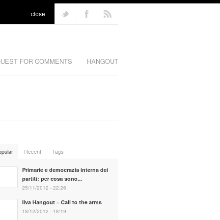
close
UEST FOR COMMENTS
HANGOUT
opular
Recent
Tags
Primarie e democrazia interna dei
partiti: per cosa sono...
25/11/2012 - 22:26
Ilva Hangout – Call to the arms
18/12/2012 - 18:19