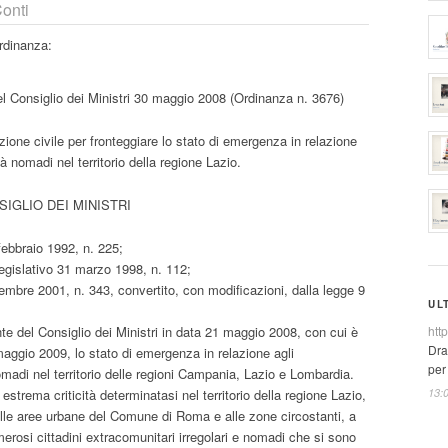
onti
ordinanza:
l Consiglio dei Ministri 30 maggio 2008 (Ordinanza n. 3676)
ezione civile per fronteggiare lo stato di emergenza in relazione
à nomadi nel territorio della regione Lazio.
IGLIO DEI MINISTRI
 febbraio 1992, n. 225;
 legislativo 31 marzo 1998, n. 112;
tembre 2001, n. 343, convertito, con modificazioni, dalla legge 9
UL
htt
nte del Consiglio dei Ministri in data 21 maggio 2008, con cui è
Dra
 maggio 2009, lo stato di emergenza in relazione agli
per
madi nel territorio delle regioni Campania, Lazio e Lombardia.
13:
estrema criticità determinatasi nel territorio della regione Lazio,
alle aree urbane del Comune di Roma e alle zone circostanti, a
rosi cittadini extracomunitari irregolari e nomadi che si sono