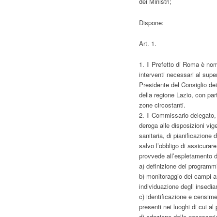
dei Ministri;
Dispone:
Art. 1.
1. Il Prefetto di Roma è nom
interventi necessari al supe
Presidente del Consiglio dei
della regione Lazio, con par
zone circostanti.
2. Il Commissario delegato, 
deroga alle disposizioni vige
sanitaria, di pianificazione d
salvo l’obbligo di assicurare
provvede all’espletamento de
a) definizione dei programm
b) monitoraggio dei campi a
individuazione degli insedia
c) identificazione e censime
presenti nei luoghi di cui al 
d) adozione delle necessarie