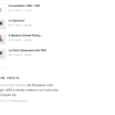
Consolidare 1466 / 1997
20/11/2012 - 10:00
Le Sanzioni
20/11/2012 - 09:30
A Markers Drived Policy…
20/11/2012 - 09:00
La Parte Dissuasiva Del PSC
20/11/2012 - 08:30
TIMI TWEETS
ps://t.co/f3p1xGFuox
Se Rousseau vota
ghi, M5S si divide e Meloni non è più sola
 Copasir etc.
09:42 12 Febbraio 2021