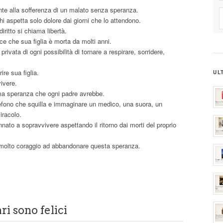
fronte alla sofferenza di un malato senza speranza.
i aspetta solo dolore dai giorni che lo attendono.
diritto si chiama libertà.
ice che sua figlia è morta da molti anni.
rivata di ogni possibilità di tornare a respirare, sorridere,
ire sua figlia.
UL
vivere.
ma speranza che ogni padre avrebbe.
lefono che squilla e immaginare un medico, una suora, un
iracolo.
to a sopravvivere aspettando il ritorno dai morti del proprio
molto coraggio ad abbandonare questa speranza.
ri sono felici