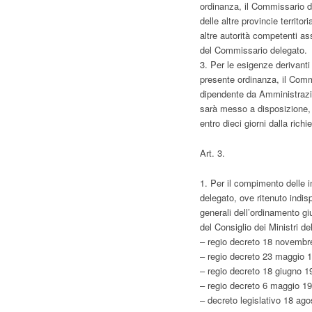
ordinanza, il Commissario del
delle altre provincie territo
altre autorità competenti as
del Commissario delegato.
3. Per le esigenze derivanti 
presente ordinanza, il Commi
dipendente da Amministrazioni
sarà messo a disposizione, c
entro dieci giorni dalla richi
Art. 3.
1. Per il compimento delle i
delegato, ove ritenuto indisp
generali dell’ordinamento giu
del Consiglio dei Ministri d
– regio decreto 18 novembre 
– regio decreto 23 maggio 19
– regio decreto 18 giugno 19
– regio decreto 6 maggio 194
– decreto legislativo 18 ago