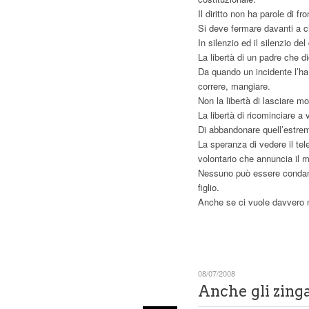
Il diritto non ha parole di 
Si deve fermare davanti a ch
In silenzio ed il silenzio del 
La libertà di un padre che d
Da quando un incidente l’ha p
correre, mangiare.
Non la libertà di lasciare mor
La libertà di ricominciare a 
Di abbandonare quell’estre
La speranza di vedere il te
volontario che annuncia il m
Nessuno può essere condanna
figlio.
Anche se ci vuole davvero 
08/07/2008
Anche gli zinga