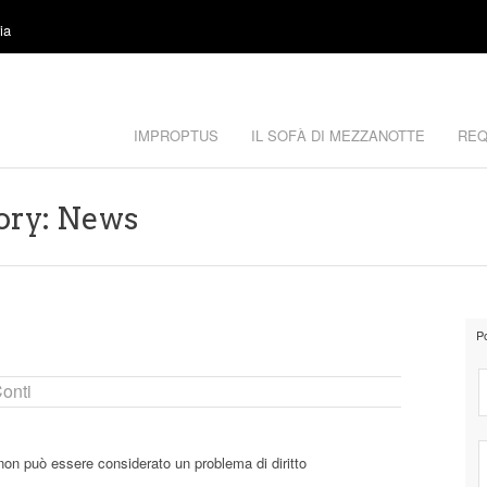
ia
IMPROPTUS
IL SOFÀ DI MEZZANOTTE
REQ
ory: News
P
onti
e non può essere considerato un problema di diritto