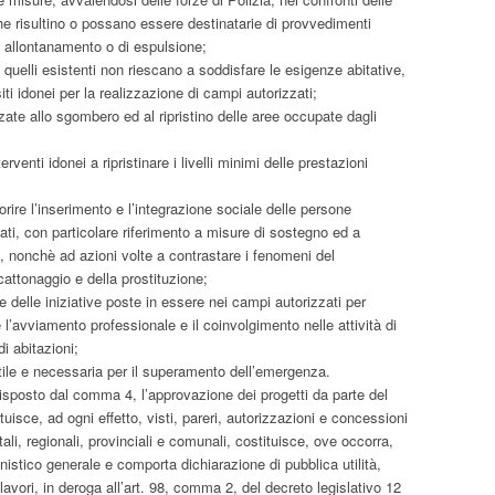
he risultino o possano essere destinatarie di provvedimenti
di allontanamento o di espulsione;
uelli esistenti non riescano a soddisfare le esigenze abitative,
siti idonei per la realizzazione di campi autorizzati;
zzate allo sgombero ed al ripristino delle aree occupate dagli
erventi idonei a ripristinare i livelli minimi delle prestazioni
avorire l’inserimento e l’integrazione sociale delle persone
zati, con particolare riferimento a misure di sostegno ed a
ri, nonchè ad azioni volte a contrastare i fenomeni del
attonaggio e della prostituzione;
 delle iniziative poste in essere nei campi autorizzati per
 l’avviamento professionale e il coinvolgimento nelle attività di
i abitazioni;
tile e necessaria per il superamento dell’emergenza.
sposto dal comma 4, l’approvazione dei progetti da parte del
isce, ad ogni effetto, visti, pareri, autorizzazioni e concessioni
ali, regionali, provinciali e comunali, costituisce, ove occorra,
nistico generale e comporta dichiarazione di pubblica utilità,
i lavori, in deroga all’art. 98, comma 2, del decreto legislativo 12