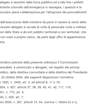
egato è assistito dalla forza pubblica ed a tale fine i prefetti
rialmente coinvolte dall’emergenza in rassegna, i questori e le
sicurano piena collaborazione per l’attuazione dei provvedimenti
dall’esecuzione delle iniziative da porre in essere ai sensi della
ssario delegato si avvale di unità di personale civile e militare
 dello Stato e da enti pubblici territoriali e non territoriali, che
on oneri a proprio carico, da parte degli uffici di appartenenza
esta.
niziative previste dalla presente ordinanza il Commissario
ensabile, è autorizzato a derogare, nel rispetto dei principi
ridico, delle direttive comunitarie e della direttiva del Presidente
el 22 ottobre 2004, alle seguenti disposizioni normative:
1923, n. 2440, art. 3, ed articoli 8, 11 e 19;
24, n. 827, articoli 37, 38, 39, 40, 41, 42, 117, 119;
31, n. 773, art. 4;
0, n. 635, art. 7;
sto 2000, n. 267, articoli 13, 54, comma 1, lettere b) e c),