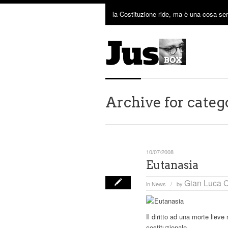
la Costituzione ride, ma è una cosa ser
Archive for categ
10/07/2008
Eutanasia
Gian Luca C
in
News
by
/
Il diritto ad una morte liev
costituzionale.