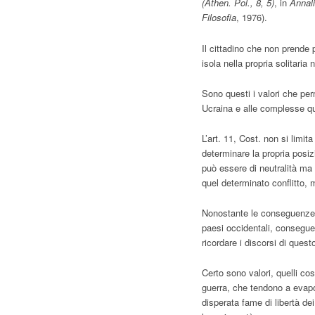
(Athen. Pol., 8, 5)
, in
Annali
Filosofia
, 1976).
Il cittadino che non prende p
isola nella propria solitaria
Sono questi i valori che perm
Ucraina e alle complesse q
L’art. 11, Cost. non si limit
determinare la propria posiz
può essere di neutralità ma
quel determinato conflitto,
Nonostante le conseguenze “i
paesi occidentali, consegue
ricordare i discorsi di quest
Certo sono valori, quelli cost
guerra, che tendono a evap
disperata fame di libertà dei 