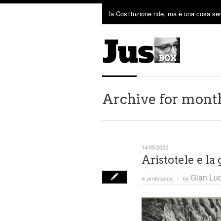
la Costituzione ride, ma è una cosa ser
Archive for mont
14/05/2022
Aristotele e la
Gian Luc
in
profstanco
by
/