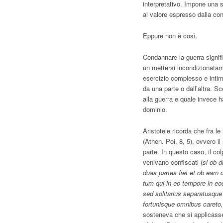
interpretativo. Impone una s
al valore espresso dalla co
Eppure non è così.
Condannare la guerra signifi
un mettersi incondizionatam
esercizio complesso e intima
da una parte o dall’altra. Sc
alla guerra e quale invece ha
dominio.
Aristotele ricorda che fra l
(Athen. Poi, 8, 5), ovvero il 
parte. In questo caso, il co
venivano confiscati (
si ob 
duas partes fiet et ob earn
tum qui in eo tempore in eoq
sed solitarius separatusque
fortunisque omnibus careto,
sosteneva che si applicasse l