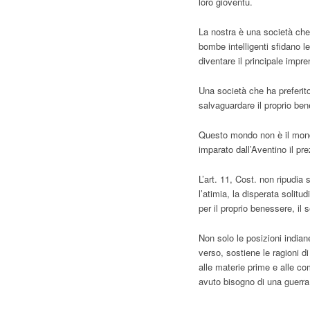
loro gioventù.
La nostra è una società che
bombe intelligenti sfidano le
diventare il principale impre
Una società che ha preferito 
salvaguardare il proprio be
Questo mondo non è il mond
imparato dall’Aventino il pre
L’art. 11, Cost. non ripudia
l’atimia, la disperata solitu
per il proprio benessere, il 
Non solo le posizioni indiane
verso, sostiene le ragioni d
alle materie prime e alle c
avuto bisogno di una guerra