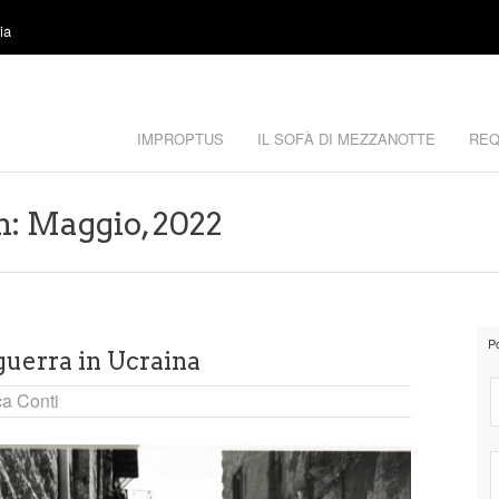
ia
IMPROPTUS
IL SOFÀ DI MEZZANOTTE
REQ
h: Maggio, 2022
P
 guerra in Ucraina
a Conti