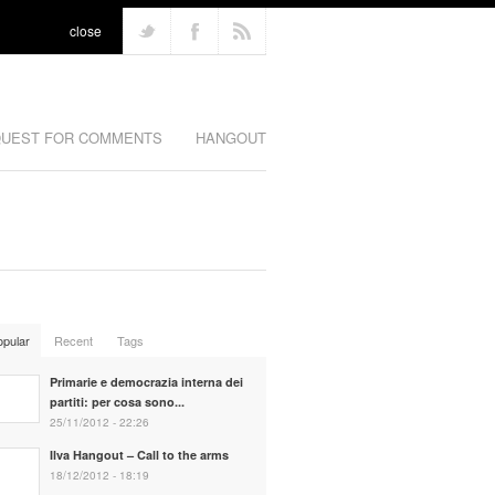
close
UEST FOR COMMENTS
HANGOUT
opular
Recent
Tags
Primarie e democrazia interna dei
partiti: per cosa sono...
25/11/2012 - 22:26
Ilva Hangout – Call to the arms
18/12/2012 - 18:19