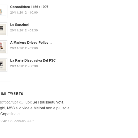
Consolidare 1466 / 1997
20/11/2012 - 10:00
Le Sanzioni
20/11/2012 - 09:30
A Markers Drived Policy…
20/11/2012 - 09:00
La Parte Dissuasiva Del PSC
20/11/2012 - 08:30
TIMI TWEETS
ps://t.co/f3p1xGFuox
Se Rousseau vota
ghi, M5S si divide e Meloni non è più sola
 Copasir etc.
09:42 12 Febbraio 2021