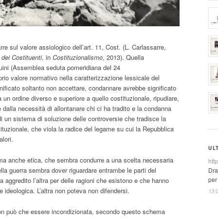
rre sul valore assiologico dell’art. 11, Cost. (L. Carlassarre,
e dei Costituenti
, in
Costituzionalismo
, 2013). Quella
Ruini (Assemblea seduta pomeridiana del 24
rio valore normativo nella caratterizzazione lessicale del
ignificato soltanto non accettare, condannare avrebbe significato
da un ordine diverso e superiore a quello costituzionale, ripudiare,
 dalla necessità di allontanare chi ci ha tradito e la condanna
i un sistema di soluzione delle controversie che tradisce la
ituzionale, che viola la radice del legame su cui la Repubblica
alori.
UL
, ma anche etica, che sembra condurre a una scelta necessaria
htt
ella guerra sembra dover riguardare entrambe le parti del
Dra
per
ha aggredito l’altra per delle ragioni che esistono e che hanno
e ideologica. L’altra non poteva non difendersi.
13:
on può che essere incondizionata, secondo questo schema