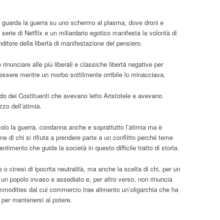
 guarda la guerra su uno schermo al plasma, dove droni e
 serie di Netflix e un miliardario egotico manifesta la volontà di
nditore della libertà di manifestazione del pensiero.
rinunciare alle più liberali e classiche libertà negative per
nessere mentre un morbo sottilmente orribile lo minacciava.
o dei Costituenti che avevano letto Aristotele e avevano
zzo dell’atimia.
 solo la guerra, condanna anche e soprattutto l’atimia ma è
dine di chi si rifiuta a prendere parte a un conflitto perché teme
sentimento che guida la società in questo difficile tratto di storia.
 o cinesi di ipocrita neutralità, ma anche la scelta di chi, per un
i un popolo invaso e assediato e, per altro verso, non rinuncia
ommodities dal cui commercio trae alimento un’oligarchia che ha
 per mantenersi al potere.