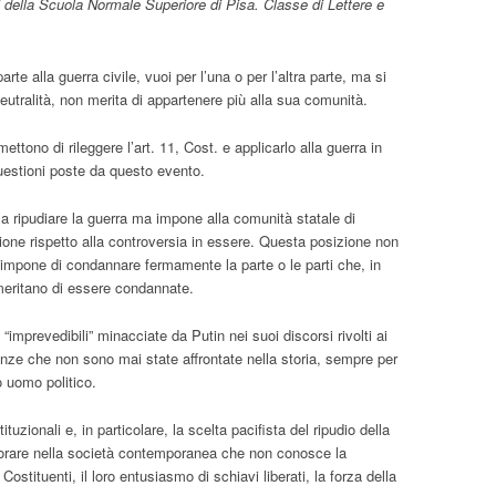
 della Scuola Normale Superiore di Pisa. Classe di Lettere e
arte alla guerra civile, vuoi per l’una o per l’altra parte, ma si
 neutralità, non merita di appartenere più alla sua comunità.
ettono di rileggere l’art. 11, Cost. e applicarlo alla guerra in
uestioni poste da questo evento.
a a ripudiare la guerra ma impone alla comunità statale di
ione rispetto alla controversia in essere. Questa posizione non
 impone di condannare fermamente la parte o le parti che, in
 meritano di essere condannate.
mprevedibili” minacciate da Putin nei suoi discorsi rivolti ai
nze che non sono mai state affrontate nella storia, sempre per
o uomo politico.
ituzionali e, in particolare, la scelta pacifista del ripudio della
orare nella società contemporanea che non conosce la
Costituenti, il loro entusiasmo di schiavi liberati, la forza della