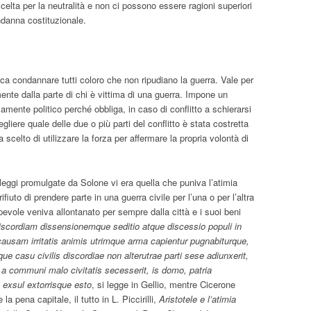
celta per la neutralità e non ci possono essere ragioni superiori
ndanna costituzionale.
ca condannare tutti coloro che non ripudiano la guerra. Vale per
ente dalla parte di chi è vittima di una guerra. Impone un
mente politico perché obbliga, in caso di conflitto a schierarsi
egliere quale delle due o più parti del conflitto è stata costretta
 scelto di utilizzare la forza per affermare la propria volontà di
e leggi promulgate da Solone vi era quella che puniva l’atimia
rifiuto di prendere parte in una guerra civile per l’una o per l’altra
lpevole veniva allontanato per sempre dalla città e i suoi beni
discordiam dissensionemque seditio atque discessio populi in
 causam irritatis animis utrimque arma capientur pugnabiturque,
ue casu civilis discordiae non alterutrae parti sese adiunxerit,
 a communi malo civitatis secesserit, is domo, patria
 exsul extorrisque esto
, si legge in Gellio, mentre Cicerone
a pena capitale, il tutto in L. Piccirilli,
Aristotele e l’atimia