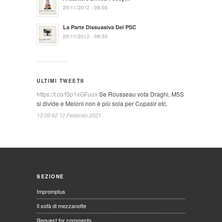
20/11/2012 - 09:00
La Parte Dissuasiva Del PSC
20/11/2012 - 08:30
ULTIMI TWEETS
https://t.co/f3p1xGFuox
Se Rousseau vota Draghi, M5S
si divide e Meloni non è più sola per Copasir etc.
13:09:42 12 Febbraio 2021
SEZIONE
Impromptus
Il sofà di mezzanotte
Request for comments