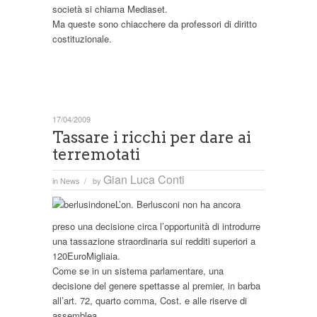
società si chiama Mediaset.
Ma queste sono chiacchere da professori di diritto
costituzionale.
17/04/2009
Tassare i ricchi per dare ai
terremotati
Gian Luca Conti
in
News
by
/
L’on. Berlusconi non ha ancora
preso una decisione circa l’opportunità di introdurre
una tassazione straordinaria sui redditi superiori a
120EuroMigliaia.
Come se in un sistema parlamentare, una
decisione del genere spettasse al premier, in barba
all’art. 72, quarto comma, Cost. e alle riserve di
assemblea.