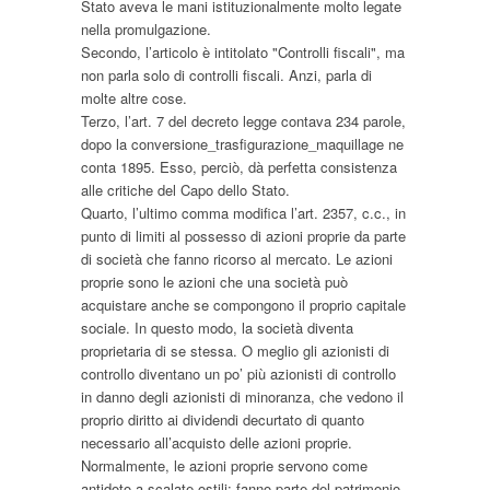
Stato aveva le mani istituzionalmente molto legate
nella promulgazione.
Secondo, l’articolo è intitolato "Controlli fiscali", ma
non parla solo di controlli fiscali. Anzi, parla di
molte altre cose.
Terzo, l’art. 7 del decreto legge contava 234 parole,
dopo la conversione_trasfigurazione_maquillage ne
conta 1895. Esso, perciò, dà perfetta consistenza
alle critiche del Capo dello Stato.
Quarto, l’ultimo comma modifica l’art. 2357, c.c., in
punto di limiti al possesso di azioni proprie da parte
di società che fanno ricorso al mercato. Le azioni
proprie sono le azioni che una società può
acquistare anche se compongono il proprio capitale
sociale. In questo modo, la società diventa
proprietaria di se stessa. O meglio gli azionisti di
controllo diventano un po’ più azionisti di controllo
in danno degli azionisti di minoranza, che vedono il
proprio diritto ai dividendi decurtato di quanto
necessario all’acquisto delle azioni proprie.
Normalmente, le azioni proprie servono come
antidoto a scalate ostili: fanno parte del patrimonio