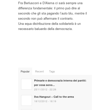
Fra Berlusconi e D’Alema ci sarà sempre una
differenza fondamentale: il primo può dire al
secondo che gli sta pagando l’auto blu, mentre il
secondo non può affermare il contrario.
Una equa distribuzione della solidarietà è un
necessario baluardo della democrazia.
Popular
Recent
Tags
Primarie e democrazia interna dei partiti:
per cosa sono...
25/11/2012 - 22:26
Ilva Hangout – Call to the arms
18/12/2012 - 18:19