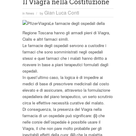
Il Viagra nella Costituzione
Gian Luca Conti
in
News
by
/
Le farmacie degli ospedali della
Regione Toscana hanno gli armadi pieni di Viagra,
Cialis e altri farmaci simili.
Le farmacie degli ospedali servono a custodire i
farmaci che sono somministrati negli ospedali
stessi e quei farmaci che i malati hanno diritto a
ricevere in base a piani terapeutici formulati dagli
ospedali.
In quest’ultimo caso, la logica è di impedire ai
medici di base di prescrivere medicinali dal costo
elevato e di assicurare, attraverso la formulazione
ospedaliera del piano terapeutico, un serio scrutinio
circa le effettive necessità curative del malato.
Di conseguenza, la presenza del Viagra nella
farmacia di un ospedale può significare:
(i)
che
nelle corsie dell’ospedale è possibile usare il
Viagra, il che non pare molto probabile per gli
inevitabili effetti della cura;
(ii)
che la malattia