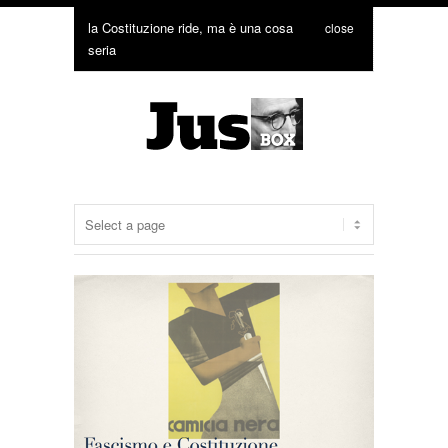
la Costituzione ride, ma è una cosa
close
seria