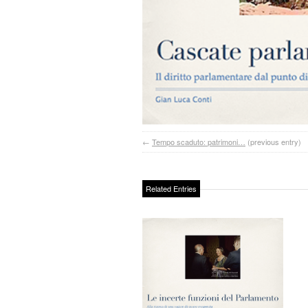
←
Tempo scaduto: patrimoni…
(previous entry)
Related Entries